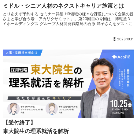
ミドル・シニア人材のネクストキャリア施策とは
とりあえず予約する セミナー詳細 HR領域の様々な課題について企業の皆
さまと学び合う場「アカリクサミット」。第20回目の今回は、博報堂Ｄ
Ｙホールディングス グループ人材開発戦略局の石原 洋子さんをゲストに
お迎えします。 ...
2023.10.11
【受付終了】
東大院生の理系就活を解析