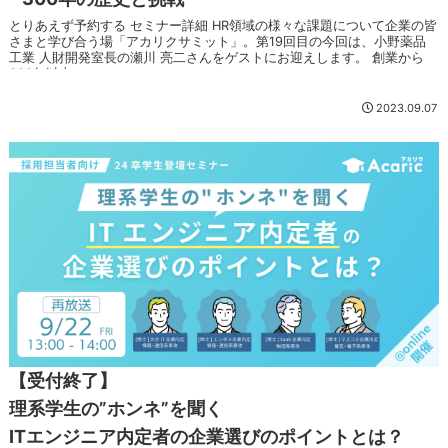
とりあえず予約する セミナー詳細 HR領域の様々な課題について企業の皆
さまと学び合う場「アカリクサミット」。第19回目の今回は、小野薬品
工業 人財開発室長の瀬川 亮二さんをゲストにお迎えします。 創業から
300年以上...
2023.09.07
【受付終了】
理系学生の”ホンネ”を聞く
ITエンジニア内定者の企業選びのポイントとは？