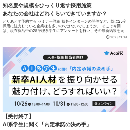
知名度や規模をひっくり返す採用施策
あなたの会社はどれくらいできていますか？
とりあえず予約する セミナー詳細 秋冬インターンの開催など、既に25卒
採用に注力している企業様も多いのではないでしょうか。 そこで今回
は、現在就活中の25卒理系学生にアンケートを行い、その最新結果を元
にしたセミナーを...
2023.11.09
【受付終了】
AI系学生に聞く「内定承諾の決め手」