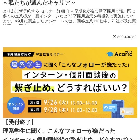
～私たちが選んだキャリア～
とりあえず予約する セミナー詳細 年々早期化が進む新卒採用市場。既に
多くの企業様が、夏インターンなど25卒採用施策を積極的に実施してい
ます。※9月に実施したアンケートでは、回答企業116社中、71社が既に実
施済みと回答 ...
2023.09.22
【受付終了】
理系学生に聞く、こんなフォローが嫌だった
インターン・個別面談後の繋ぎ止め、どうすればい