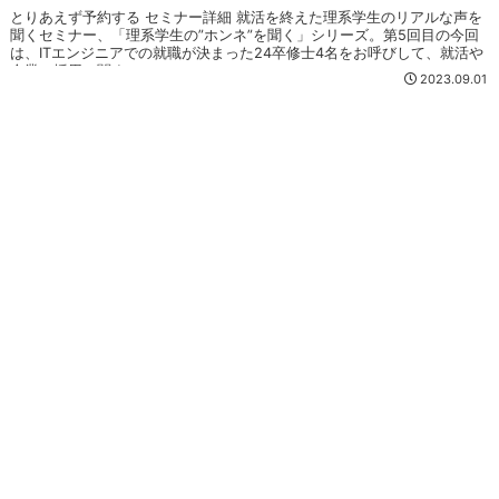
とりあえず予約する セミナー詳細 就活を終えた理系学生のリアルな声を
聞くセミナー、「理系学生の”ホンネ”を聞く」シリーズ。第5回目の今回
は、ITエンジニアでの就職が決まった24卒修士4名をお呼びして、就活や
企業の採用に関す...
2023.09.01