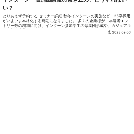
い？
とりあえず予約する セミナー詳細 秋冬インターンの実施など、25卒採用
がいよいよ本格化する時期になりました。 多くの企業様が、本選考エン
トリー数の増加に向け、インターン参加学生の母集団形成や、カジュアル
面談数の強化な...
2023.09.06