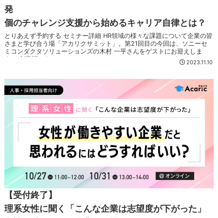
発
個のチャレンジ支援から始めるキャリア自律とは？
とりあえず予約する セミナー詳細 HR領域の様々な課題について企業の皆
さまと学び合う場「アカリクサミット」。第21回目の今回は、ソニーセ
ミコンダクタソリューションズの木村 一平さんをゲストにお迎えしま
す。 創業期から...
2023.11.10
【受付終了】
理系女性に聞く「こんな企業は志望度が下がった」