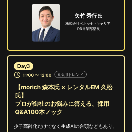
矢竹 秀行
株式会社
ベネッセ
i-キャリア
DR営業部部長
採用トレンド
11:00 〜 12:00
【morich 森本氏 × レンタルEM 久松
氏】
プロが御社のお悩みに答える、採用
Q&A100本ノック
少子高齢化だけでなく生成AIの台頭などもあり、