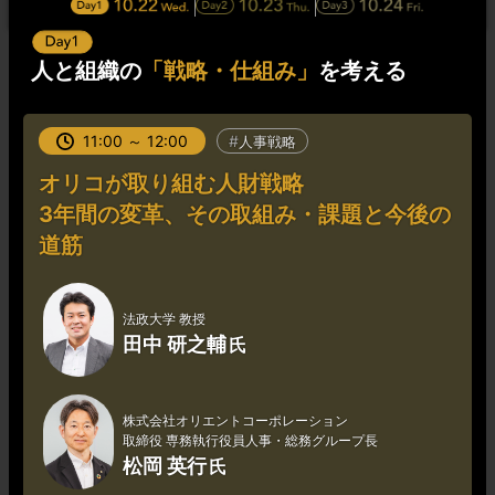
人と組織の
「戦略・仕組み」
を考える
11:00 ～ 12:00
人事戦略
オリコが取り組む人財戦略
3年間の変革、その取組み・課題と今後の
道筋
法政大学 教授
田中 研之輔
株式会社オリエントコーポレーション
取締役 専務執行役員人事・総務グループ長
松岡 英行