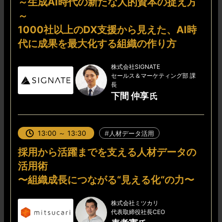
～生成AI時代の新たな人的資本の捉え方
～
1000社以上のDX支援から見えた、AI時
代に成果を最大化する組織の作り方
株式会社SIGNATE
セールス＆マーケティング部 課
長
下間 仲享
13:00 ～ 13:30
人材データ活用
採用から活躍までを支える人材データの
活用術
〜組織成長につながる“見える化“の力〜
株式会社ミツカリ
代表取締役社長CEO