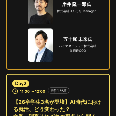
岸井 隆一郎
株式会社メルカリ
Manager
五十嵐 未来
ハイマネージャー
株式会社
取締役COO
学生登壇
11:00 〜 12:00
【26卒学生3名が登壇】AI時代におけ
る就活、どう変わった？