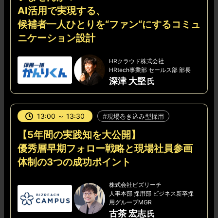
AI活用で実現する、
候補者一人ひとりを“ファン“にするコミュ
ニケーション設計
HRクラウド株式会社
HRtech事業部 セールス部 部長
深津 大堅
13:00 ～ 13:30
現場巻き込み型採用
【5年間の実践知を大公開】
優秀層早期フォロー戦略と現場社員参画
体制の3つの成功ポイント
株式会社ビズリーチ
人事本部 採用部 ビジネス新卒採
用グループMGR
古茶 宏志