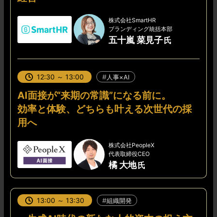
株式会社SmartHR
ブランディング統括本部
五十嵐 菜見子
12:30 ～ 13:00
人事×AI
AI面接が“来期の常識”になる前に。
効率と体験、どちらも叶える次世代の採
用へ
株式会社PeopleX
代表取締役CEO
橘 大地
13:00 ～ 13:30
組織開発