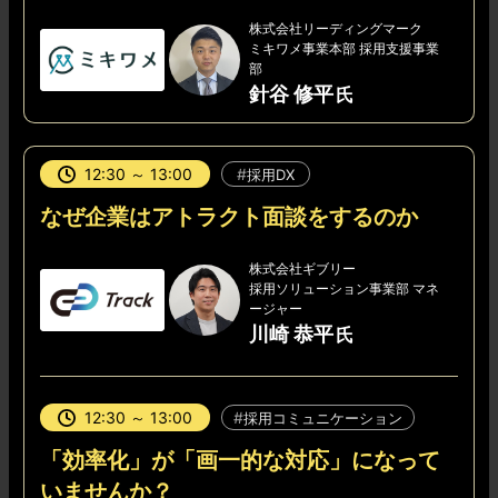
株式会社リーディングマーク
ミキワメ事業本部 採用支援事業
部
針谷 修平
12:30 ～ 13:00
採用DX
なぜ企業はアトラクト面談をするのか
株式会社ギブリー
採用ソリューション事業部 マネ
ージャー
川崎 恭平
12:30 ～ 13:00
採用コミュニケーション
「効率化」が「画一的な対応」になって
いませんか？