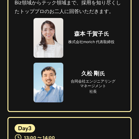
Biz領域からテック領域まで、採用を知り尽くし
たトッププロのお二人に回答いただきます。
森本 千賀子
株式会社morich 代表取締役
久松 剛
合同会社
エンジニアリング
マネージメント
社長
13:00 〜 14:00