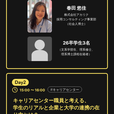
春田 悠佳
株式会社アカリク
採用コンサルティング
事業部
（社会人博士）
26卒学生3名
（文系学部生、
理系修士、
理系博士課程在籍者）
キャリアセンター
15:00 〜 16:00
キャリアセンター職員と考える、
学生のリアルと企業と大学の連携の在