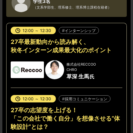
学生3名
（文系学部生、理系修士、理系博士課程在籍者）
12:00 ～ 12:30
インターンシップ
27卒最新動向から読み解く、
秋冬インターン成果最大化のポイント
株式会社RECCOO
CHRO
草深 生馬
12:00 ～ 12:30
採用コミュニケーション
27卒の志望度を上げる！
「この会社で働く自分」を想像させる“体
験設計”とは？