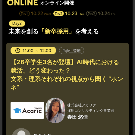
オンライン開催
未来を創る
「新卒採用」
を考える
11:00 ～ 12:00
学生登壇
【26卒学生3名が登壇】AI時代における
就活、どう変わった？
文系・理系それぞれの視点から聞く “ホン
ネ”
株式会社アカリク
採用コンサルティング事業部
春田 悠佳