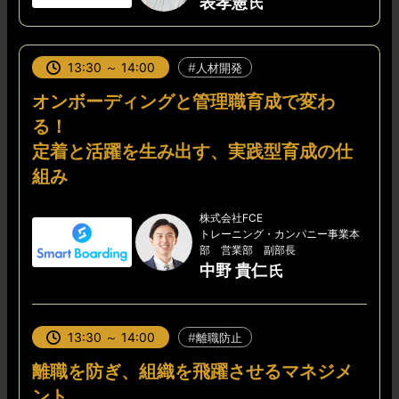
表孝憲
13:30 ～ 14:00
人材開発
オンボーディングと管理職育成で変わ
る！
定着と活躍を生み出す、実践型育成の仕
組み
株式会社FCE
トレーニング・カンパニー事業本
部 営業部 副部長
中野 貴仁
13:30 ～ 14:00
離職防止
離職を防ぎ、組織を飛躍させるマネジメ
ント