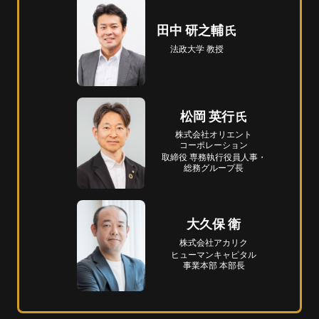
田中 研之輔
法政大学 教授
松岡 英行
株式会社
オリエント
コーポレーション
取締役 専務執行役員人事・
総務グループ長
大久保 衛
株式会社アカリク
ヒューマン
キャピタル
事業本部
 本部長