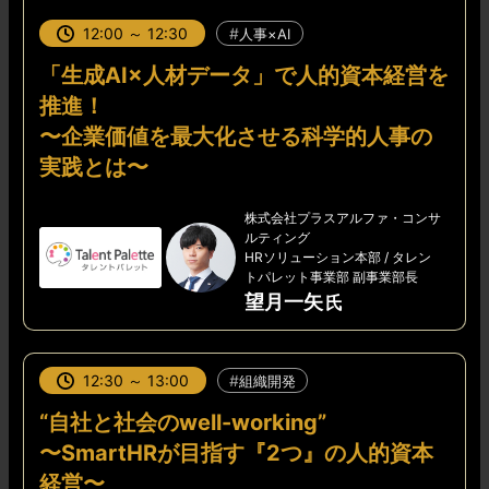
12:00 ～ 12:30
人事×AI
「生成AI×人材データ」で人的資本経営を
推進！
〜企業価値を最大化させる科学的人事の
実践とは〜
株式会社プラスアルファ・コンサ
ルティング
HRソリューション本部 / タレン
トパレット事業部 副事業部長
望月一矢
12:30 ～ 13:00
組織開発
“自社と社会のwell-working”
〜SmartHRが目指す『2つ』の人的資本
経営〜