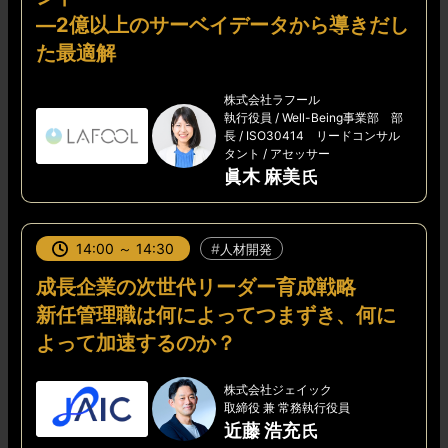
―2億以上のサーベイデータから導きだし
た最適解
株式会社ラフール
執行役員 / Well-Being事業部 部
長 / ISO30414 リードコンサル
タント / アセッサー
眞木 麻美
14:00 ～ 14:30
人材開発
成長企業の次世代リーダー育成戦略
新任管理職は何によってつまずき、何に
よって加速するのか？
株式会社ジェイック
取締役 兼 常務執行役員
近藤 浩充