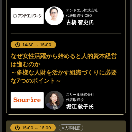
アンドエル株式会社
代表取締役 CEO
古橋 智史
14:30 ～ 15:00
なぜ女性活躍から始めると人的資本経営
は進むのか
～多様な人財を活かす組織づくりに必要
な7つのポイント～
スリール株式会社
代表取締役
堀江 敦子
15:00 ～ 16:00
人事制度