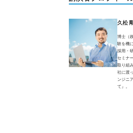
久松 
博士（
験を機
採用・
セミナ
取り組
社に渡
ンジニ
て』。