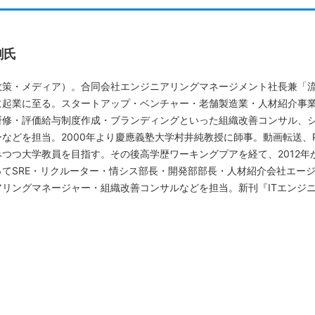
剛氏
政策・メディア）。合同会社エンジニアリングマネージメント社長兼「流
に起業に至る。スタートアップ・ベンチャー・老舗製造業・人材紹介事業
研修・評価給与制度作成・ブランディングといった組織改善コンサル、シ
ーなどを担当。2000年より慶應義塾大学村井純教授に師事。動画転送、
みつつ大学教員を目指す。その後高学歴ワーキングプアを経て、2012年
ってSRE・リクルーター・情シス部長・開発部部長・人材紹介会社エー
アリングマネージャー・組織改善コンサルなどを担当。新刊『ITエンジ