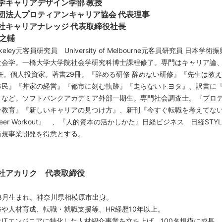
学キャリアデザイン学部 教授
団法人プロティアンキャリア協会 代表理事
社キャリアナレッジ 代表取締役社長
研之輔
erkeley元客員研究員 University of Melbourne元客員研究員 日
社会学。一橋大学大学院社会学研究科博士課程修了。専門はキャリア論
歴任。個人投資家。著書29冊。『辞める研修 辞めない研修』『先生は教
移民』『丼家の経営』『都市に刻む軌跡』『走らないトヨタ』、訳書に
』など。ソフトバンクアカデミア外部一期生。専門社会調査士。『プロ
ン教育』『新しいキャリアの見つけ方』、新刊『今すぐ転職を考えてな
reer Workout』 、『人的資本の活かしかた』日経ビジネス 日経ST
新規事業開発を得意とする。
会社アカリク
代表取締役
年8月生まれ。神奈川県相模原市出身。
修や人材育成、転職・就職支援等、HR経歴10年以上。
ITエンジニアに特化した人材紹介事業を立ち上げ、100名規模に成長。