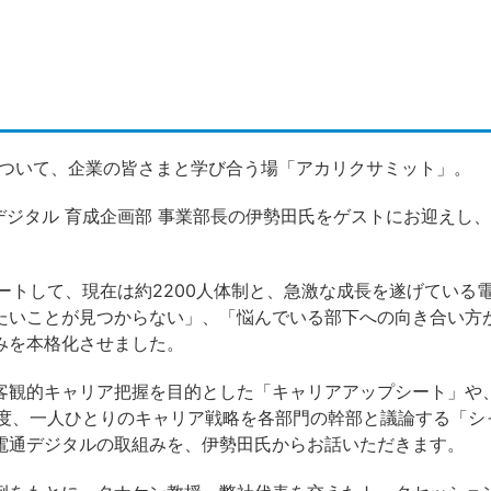
について、企業の皆さまと学び合う場「アカリクサミット」。
デジタル 育成企画部 事業部長の伊勢田氏をゲストにお迎えし
スタートして、現在は約2200人体制と、急激な成長を遂げている
たいことが見つからない」、「悩んでいる部下への向き合い方
みを本格化させました。
客観的キャリア把握を目的とした「キャリアアップシート」や
mp!」制度、一人ひとりのキャリア戦略を各部門の幹部と議論する
電通デジタルの取組みを、伊勢田氏からお話いただきます。