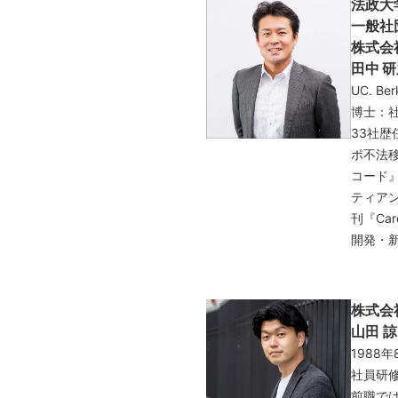
法政大
一般社
株式会
田中 
UC. B
博士：
33社
ポ不法
コード
ティア
刊『Ca
開発・
株式
山田 諒
1988
社員研
前職では