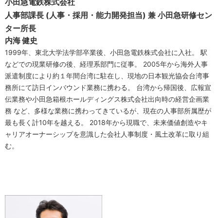
小田急電鉄株式会社
人事部課長 (人事・採用・能力開発担当) 兼 小田急研修セン
ター所長
内海 健史
1999年、東北大学法学部卒業後、小田急電鉄株式会社に入社。 駅
などでの現業研修の後、経理系部門に従事。 2005年から海外人事
派遣制度により約１年間台湾に駐在し、現地の日本観光協会台湾事
務所にて訪日インバウンド業務に携わる。 台湾から帰国後、広報宣
伝業務や小田急箱根ホールディングス株式会社出向時の経営企画業
務 など、多様な業務に携わってきているが、現在の人事部所属歴が
最も長く計10年を越える。 2018年から現職で、未来価値創造やキ
ャリアオーナーシップを意識した会社人事制度・風土改革に取り組
む。