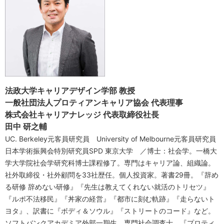
法政大学キャリアデザイン学部 教授
一般社団法人プロティアンキャリア協会 代表理事
株式会社キャリアナレッジ 代表取締役社長
田中 研之輔
UC. Berkeley元客員研究員 University of Melbourne元客員研究員
日本学術振興会特別研究員SPD 東京大学 ／博士：社会学。一橋大
学大学院社会学研究科博士課程修了。専門はキャリア論、組織論。
社外取締役・社外顧問を33社歴任。個人投資家。著書29冊。『辞め
る研修 辞めない研修』『先生は教えてくれない就活のトリセツ』
『ルポ不法移民』『丼家の経営』『都市に刻む軌跡』『走らないト
ヨタ』、訳書に『ボディ＆ソウル』『ストリートのコード』など。
ソフトバンクアカデミア外部一期生。専門社会調査士。『プロティ