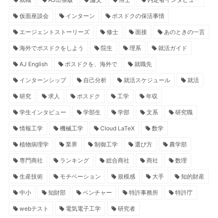
仮面座談会
インターン
ポスドクの保活事情
エージェントストーリーズ
修士
面接
あのときの一言
海外でポスドクをしよう
院生
理系
就活ガイド
AJ English
ポスドクを、海外で
就職先
インターンシップ
自己分析
就活スケジュール
就活
研究
求人
ポスドク
工学
年収
学生インタビュー
学部生
学部
文系
研究職
情報工学
機械工学
Cloud LaTeX
数学
植物病理学
業界
制御工学
選び方
農学部
専門商社
ランキング
総合商社
商社
数理
生産技術
モチベーション
規模感
大手
知的財産
中小
知財部
ベンチャー
特許事務所
特許庁
webテスト
電気電子工学
研究者