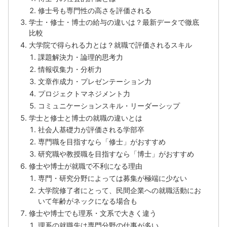
修士号も専門性の高さを評価される
学士・修士・博士の給与の違いは？最新データで徹底
比較
大学院で得られる力とは？就職で評価されるスキル
課題解決力・論理的思考力
情報収集力・分析力
文章作成力・プレゼンテーション力
プロジェクトマネジメント力
コミュニケーションスキル・リーダーシップ
学士と修士と博士の就職の違いとは
社会人基礎力が評価される学部卒
専門職を目指すなら「修士」がおすすめ
研究職や教授職を目指すなら「博士」がおすすめ
修士や博士が就職で不利になる理由
専門・研究分野によっては募集が極端に少ない
大学院修了者にとって、民間企業への就職活動にお
いて年齢がネックになる場合も
修士や博士でも理系・文系で大きく違う
理系の就職先は専門分野の仕事が多い