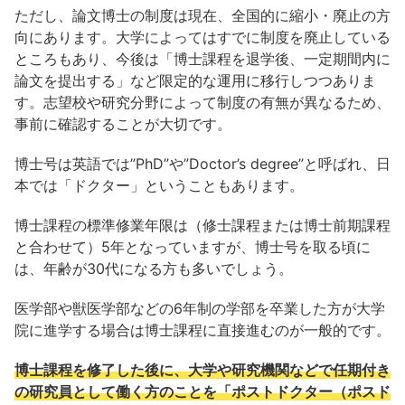
ただし、論文博士の制度は現在、全国的に縮小・廃止の方
向にあります。大学によってはすでに制度を廃止している
ところもあり、今後は「博士課程を退学後、一定期間内に
論文を提出する」など限定的な運用に移行しつつありま
す。志望校や研究分野によって制度の有無が異なるため、
事前に確認することが大切です。
博士号は英語では”PhD”や”Doctor’s degree”と呼ばれ、日
本では「ドクター」ということもあります。
博士課程の標準修業年限は（修士課程または博士前期課程
と合わせて）5年となっていますが、博士号を取る頃に
は、年齢が30代になる方も多いでしょう。
医学部や獣医学部などの6年制の学部を卒業した方が大学
院に進学する場合は博士課程に直接進むのが一般的です。
博士課程を修了した後に、大学や研究機関などで任期付き
の研究員として働く方のことを「ポストドクター（ポスド