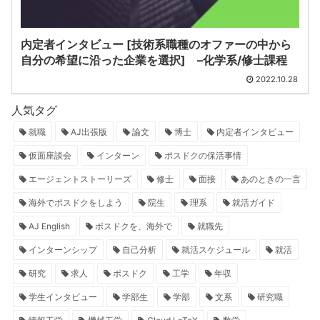
内定者インタビュー [技術系職種のオファーの中から
自分の希望に沿った企業を選択] –化学系/修士課程
2022.10.28
人気タグ
就職
AJ出張版
論文
博士
内定者インタビュー
仮面座談会
インターン
ポスドクの保活事情
エージェントストーリーズ
修士
面接
あのときの一言
海外でポスドクをしよう
院生
理系
就活ガイド
AJ English
ポスドクを、海外で
就職先
インターンシップ
自己分析
就活スケジュール
就活
研究
求人
ポスドク
工学
年収
学生インタビュー
学部生
学部
文系
研究職