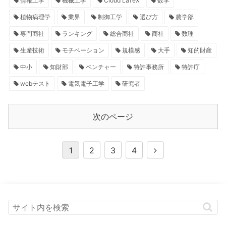
情報工学
機械工学
Cloud LaTeX
数学
植物病理学
業界
制御工学
選び方
農学部
専門商社
ランキング
総合商社
商社
数理
生産技術
モチベーション
規模感
大手
知的財産
中小
知財部
ベンチャー
特許事務所
特許庁
webテスト
電気電子工学
研究者
次のページ
1
2
3
4