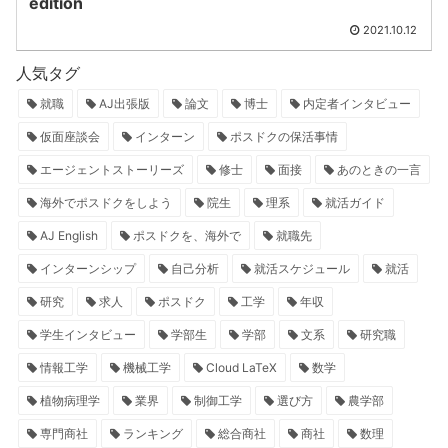
edition
2021.10.12
人気タグ
就職
AJ出張版
論文
博士
内定者インタビュー
仮面座談会
インターン
ポスドクの保活事情
エージェントストーリーズ
修士
面接
あのときの一言
海外でポスドクをしよう
院生
理系
就活ガイド
AJ English
ポスドクを、海外で
就職先
インターンシップ
自己分析
就活スケジュール
就活
研究
求人
ポスドク
工学
年収
学生インタビュー
学部生
学部
文系
研究職
情報工学
機械工学
Cloud LaTeX
数学
植物病理学
業界
制御工学
選び方
農学部
専門商社
ランキング
総合商社
商社
数理