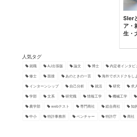
SI
ア・
生・
人気タグ
就職
AJ出張版
論文
博士
内定者インタビ
修士
面接
あのときの一言
海外でポスドクをし
インターンシップ
自己分析
就活
研究
求
学部
文系
研究職
情報工学
機械工学
農学部
webテスト
専門商社
総合商社
知
中小
特許事務所
ベンチャー
特許庁
商社