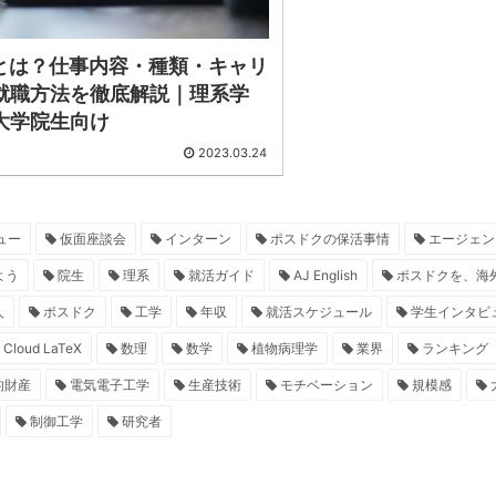
erとは？仕事内容・種類・キャリ
就職方法を徹底解説｜理系学
大学院生向け
2023.03.24
ュー
仮面座談会
インターン
ポスドクの保活事情
エージェン
よう
院生
理系
就活ガイド
AJ English
ポスドクを、海
人
ポスドク
工学
年収
就活スケジュール
学生インタビ
Cloud LaTeX
数理
数学
植物病理学
業界
ランキング
的財産
電気電子工学
生産技術
モチベーション
規模感
制御工学
研究者