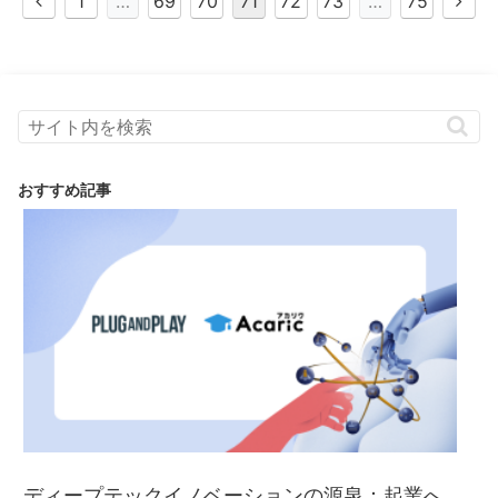
1
…
69
70
71
72
73
…
75
おすすめ記事
ディープテックイノベーションの源泉：起業へ