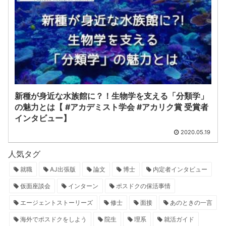
新種が身近な水族館に？！生物学を支える「分類学」
の魅力とは【 #アカデミスト学会 #アカリク賞 受賞者
インタビュー】
2020.05.19
人気タグ
就職
AJ出張版
論文
博士
内定者インタビュー
仮面座談会
インターン
ポスドクの保活事情
エージェントストーリーズ
修士
面接
あのときの一言
海外でポスドクをしよう
院生
理系
就活ガイド