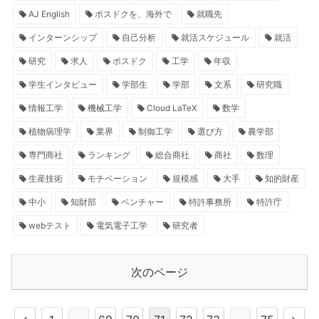
AJ English
ポスドクを、海外で
就職先
インターンシップ
自己分析
就活スケジュール
就活
研究
求人
ポスドク
工学
年収
学生インタビュー
学部生
学部
文系
研究職
情報工学
機械工学
Cloud LaTeX
数学
植物病理学
業界
制御工学
選び方
農学部
専門商社
ランキング
総合商社
商社
数理
生産技術
モチベーション
規模感
大手
知的財産
中小
知財部
ベンチャー
特許事務所
特許庁
webテスト
電気電子工学
研究者
次のページ