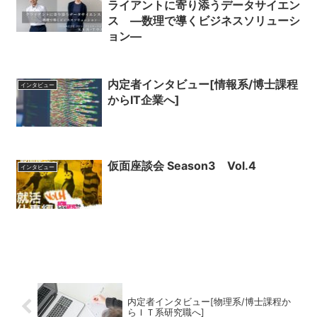
ライアントに寄り添うデータサイエン
ス ―数理で導くビジネスソリューシ
ョン―
内定者インタビュー[情報系/博士課程
インタビュー
からIT企業へ]
仮面座談会 Season3 Vol.4
インタビュー
内定者インタビュー[物理系/博士課程か
らＩＴ系研究職へ]