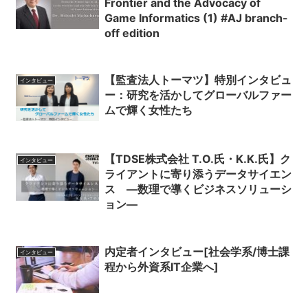
Frontier and the Advocacy of
Game Informatics (1) #AJ branch-
off edition
【監査法人トーマツ】特別インタビュ
インタビュー
ー：研究を活かしてグローバルファー
ムで輝く女性たち
【TDSE株式会社 T.O.氏・K.K.氏】ク
インタビュー
ライアントに寄り添うデータサイエン
ス ―数理で導くビジネスソリューシ
ョン―
内定者インタビュー[社会学系/博士課
インタビュー
程から外資系IT企業へ]