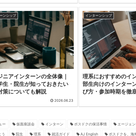
ーンシップ
インターンシップ
ジニアインターンの全体像｜
理系におすすめのイ
学生・院生が知っておきたい
部生向けのインター
対策についても解説
び方・参加時期を徹
2026.06.23
ュー
仮面座談会
インターン
ポスドクの保活事情
エージェン
よう
院生
理系
就活ガイド
AJ English
ポスドクを、海