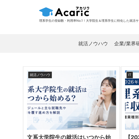
理系学生の登録数・利用率No.1！大学院生＆理系学生に特化した就活
就活ノウハウ
企業/業界
就活ノウハウ
IT
文系大学院生の就活はいつから始
【2