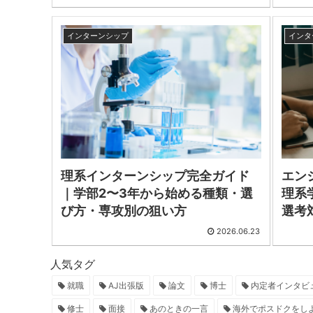
インターンシップ
インタ
理系インターンシップ完全ガイド
エン
｜学部2〜3年から始める種類・選
理系
び方・専攻別の狙い方
選考
2026.06.23
人気タグ
就職
AJ出張版
論文
博士
内定者インタビ
修士
面接
あのときの一言
海外でポスドクをし