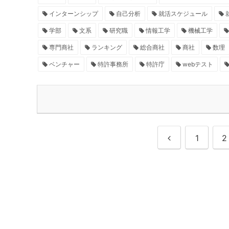
インターンシップ
自己分析
就活スケジュール
学部
文系
研究職
情報工学
機械工学
専門商社
ランキング
総合商社
商社
数理
ベンチャー
特許事務所
特許庁
webテスト
1
2