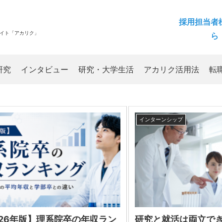
採用担当者
サイト「アカリク」
ら
研究
インタビュー
研究・大学生活
アカリク活用法
転
インターンシップ
026年版】理系院卒の年収ラン
研究と就活は両立で