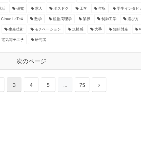
就活
研究
求人
ポスドク
工学
年収
学生インタビ
Cloud LaTeX
数学
植物病理学
業界
制御工学
選び方
生産技術
モチベーション
規模感
大手
知的財産
電気電子工学
研究者
次のページ
3
4
5
…
75