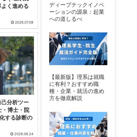
ディープテックイノベ
率よく進める
ーションの源泉：起業
への道しるべ
2026.07.08
【最新版】理系は就職
に有利？おすすめ職
種・企業・就活の進め
方を徹底解説
自己分析ツー
士・博士・院
語化する診断の
2026.06.24