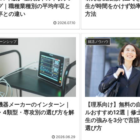
グ｜職種業種別の平均年収と
生が時間をかけず効
卒との違い
方法
2026.07.10
ーンシップ
就活ノウハウ
機器メーカーのインターン｜
【理系向け】無料の
・4類型・専攻別の選び方を解
ルおすすめ12選｜修
生の強みを3分で言
選び方
2026.06.29