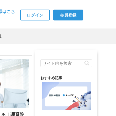
様はこち
ログイン
会員登録
職
おすすめ記事
きる｜理系院