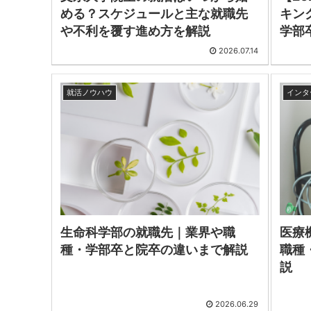
める？スケジュールと主な就職先
キン
や不利を覆す進め方を解説
学部
2026.07.14
就活ノウハウ
インタ
生命科学部の就職先｜業界や職
医療
種・学部卒と院卒の違いまで解説
職種
説
2026.06.29