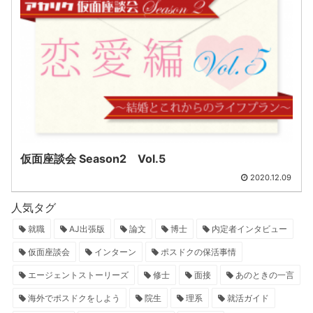
仮面座談会 Season2 Vol.5
2020.12.09
人気タグ
就職
AJ出張版
論文
博士
内定者インタビュー
仮面座談会
インターン
ポスドクの保活事情
エージェントストーリーズ
修士
面接
あのときの一言
海外でポスドクをしよう
院生
理系
就活ガイド