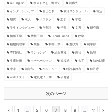
AJ English
ポスドクを、海外で
就職先
インターンシップ
自己分析
就活スケジュール
就活
研究
求人
ポスドク
工学
年収
学生インタビュー
学部生
学部
文系
研究職
情報工学
機械工学
Cloud LaTeX
数学
植物病理学
業界
制御工学
選び方
農学部
専門商社
ランキング
総合商社
商社
数理
生産技術
モチベーション
規模感
大手
知的財産
中小
知財部
ベンチャー
特許事務所
特許庁
webテスト
電気電子工学
研究者
次のページ
1
…
5
6
7
8
9
…
11