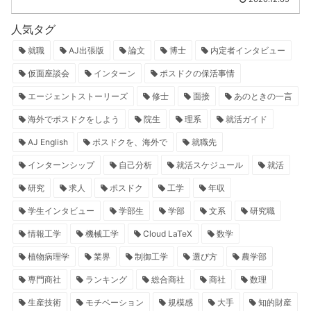
人気タグ
就職
AJ出張版
論文
博士
内定者インタビュー
仮面座談会
インターン
ポスドクの保活事情
エージェントストーリーズ
修士
面接
あのときの一言
海外でポスドクをしよう
院生
理系
就活ガイド
AJ English
ポスドクを、海外で
就職先
インターンシップ
自己分析
就活スケジュール
就活
研究
求人
ポスドク
工学
年収
学生インタビュー
学部生
学部
文系
研究職
情報工学
機械工学
Cloud LaTeX
数学
植物病理学
業界
制御工学
選び方
農学部
専門商社
ランキング
総合商社
商社
数理
生産技術
モチベーション
規模感
大手
知的財産