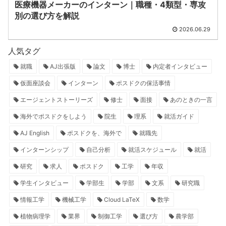
医療機器メーカーのインターン｜職種・4類型・専攻
別の選び方を解説
2026.06.29
人気タグ
就職
AJ出張版
論文
博士
内定者インタビュー
仮面座談会
インターン
ポスドクの保活事情
エージェントストーリーズ
修士
面接
あのときの一言
海外でポスドクをしよう
院生
理系
就活ガイド
AJ English
ポスドクを、海外で
就職先
インターンシップ
自己分析
就活スケジュール
就活
研究
求人
ポスドク
工学
年収
学生インタビュー
学部生
学部
文系
研究職
情報工学
機械工学
Cloud LaTeX
数学
植物病理学
業界
制御工学
選び方
農学部