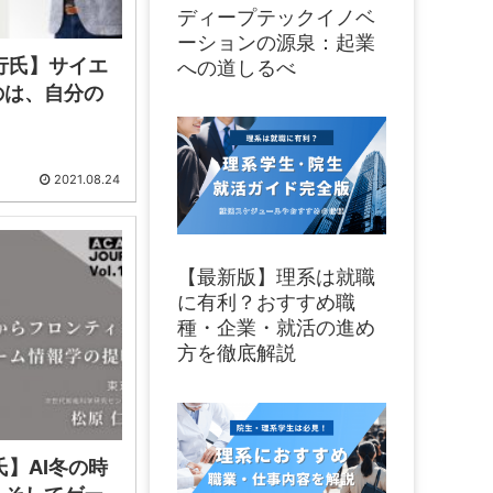
ディープテックイノベ
ーションの源泉：起業
行氏】サイエ
への道しるべ
のは、自分の
2021.08.24
【最新版】理系は就職
に有利？おすすめ職
種・企業・就活の進め
方を徹底解説
氏】AI冬の時