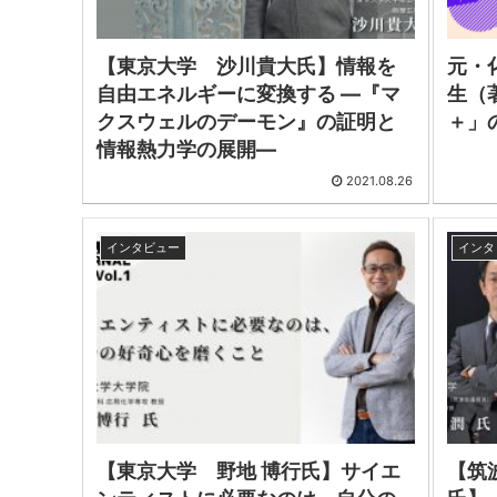
【東京大学 沙川貴大氏】情報を
元・
自由エネルギーに変換する ―『マ
生（
クスウェルのデーモン』の証明と
＋」
情報熱力学の展開―
2021.08.26
インタビュー
インタ
【東京大学 野地 博行氏】サイエ
【筑