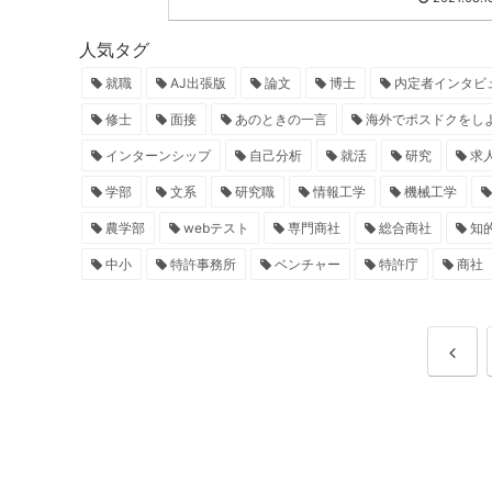
人気タグ
就職
AJ出張版
論文
博士
内定者インタビ
修士
面接
あのときの一言
海外でポスドクをし
インターンシップ
自己分析
就活
研究
求
学部
文系
研究職
情報工学
機械工学
農学部
webテスト
専門商社
総合商社
知
中小
特許事務所
ベンチャー
特許庁
商社