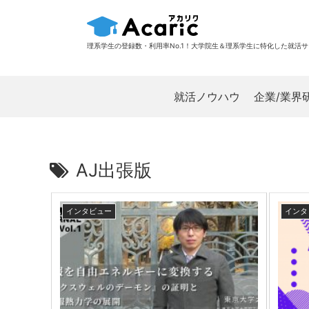
理系学生の登録数・利用率No.1！大学院生＆理系学生に特化した就活
就活ノウハウ
企業/業界
AJ出張版
インタビュー
インタ