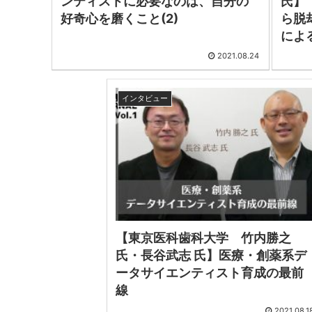
ンティストに必要なのは、自分の
氏】『
好奇心を磨くこと(2)
ら脱
によ
2021.08.24
インタビュー
【東京医科歯科大学 竹内勝之
氏・長谷武志 氏】医療・創薬系デ
ータサイエンティスト育成の最前
線
2021.08.1