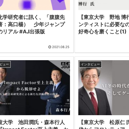
化学研究者に訊く、「腹腹先
【東京大学 野地 博
著：高口楊） 少年ジャンプ
ンティストに必要な
のリアル #AJ出張版
好奇心を磨くこと(1)
2021.08.25
ビュー
インタビュー
波大学 池田潤氏・森本行人
【東京大学 松原仁 