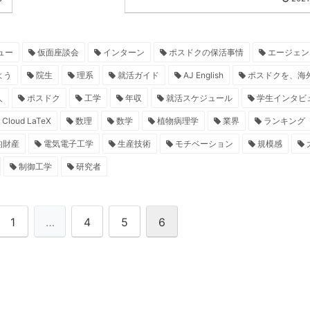
ュー
仮面座談会
インターン
ポスドクの保活事情
エージェン
よう
院生
理系
就活ガイド
AJ English
ポスドクを、海
人
ポスドク
工学
年収
就活スケジュール
学生インタビ
Cloud LaTeX
数理
数学
植物病理学
業界
ランキング
的財産
電気電子工学
生産技術
モチベーション
規模感
制御工学
研究者
1
…
4
5
6