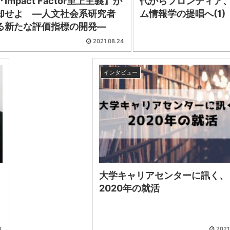
Impact Factor至上主義』か
代からフロンティア
却せよ ―人文社会系研究者
ム情報学の提唱へ(1)
る新たな評価指標の開発―
2021.08.24
インタビュー
大学キャリアセンターに訊く、
2020年の就活
8
2021