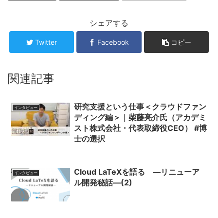
シェアする
Twitter
Facebook
コピー
関連記事
研究支援という仕事＜クラウドファン
インタビュー
ディング編＞｜柴藤亮介氏（アカデミ
スト株式会社・代表取締役CEO） #博
士の選択
Cloud LaTeXを語る ―リニューア
インタビュー
ル開発秘話―(2)