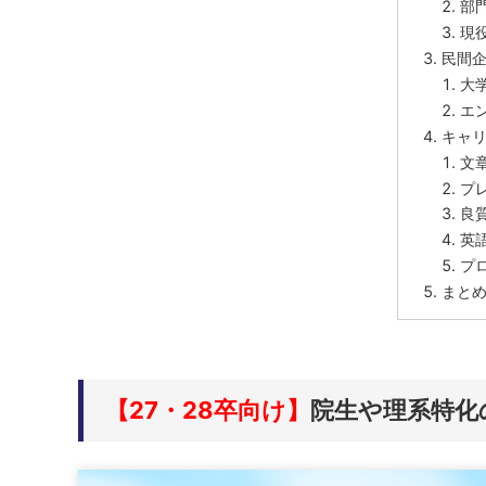
部
現
民間
大
エ
キャ
文
プ
良
英
プ
まと
【27・28卒向け】
院生や理系特化