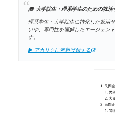
🎓
大学院生・理系学生のための就活
理系学生・大学院生に特化した就活
いや、専門性を理解したエージェン
す。
▶ アカリクに無料登録する
民間
民
大
民間
管