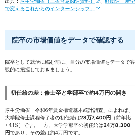
出典：
厚生労働省（三省合意関連資料）
、
経団連「産学
で変えるこれからのインターンシップ」
院卒の市場価値をデータで確認する
院卒として就活に臨む前に、自分の市場価値をデータで客
観的に把握しておきましょう。
初任給の差：修士卒と学部卒で約4万円の開き
厚生労働省「令和6年賃金構造基本統計調査」によれば、
大学院修士課程修了者の初任給は
28万7,400円
（前年比
+4.1%）です。一方、大学学部卒の初任給は
24万8,300
円
であり、その差は約4万円です。