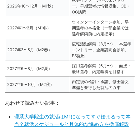
秋冬インターンへのエントリ
2026年10〜12月（M1秋）
ー、早期選考の情報収集、OB・
OG訪問
ウィンターインターン参加、早
2027年1〜2月（M1冬）
期選考の本格化（一部企業では
選考解禁前に内定提示）
広報活動解禁（3月〜）、本選考
2027年3〜5月（M2春）
エントリー、企業説明会参加、
ES提出
採用選考解禁（6月〜）、面接・
2027年6〜8月（M2夏）
最終選考、内定獲得を目指す
内定後の検討・承諾、修士論文
2027年9〜10月（M2秋）
準備と並行した就活の収束
あわせて読みたい記事：
理系大学院生の就活はM1になってすぐ始まるって本
当？就活スケジュールと具体的な進め方を徹底解説