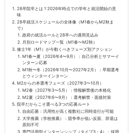
28卒院卒とは？2026年時点での学年と就活開始の意
味
28卒就活スケジュールの全体像（M1春からM2秋ま
で）
政府の就活ルールと28卒への適用見込み
月別ロードマップ一覧（M1春〜M2秋）
修士1年（M1）が今動くべきフェーズ別アクション
M1春〜夏（2026年4〜9月）：自己分析とサマーイ
ンターン応募
M1秋〜冬（2026年10月〜2027年2月）：早期選考
とウィンターインターン
M2からの本選考フェーズ（2027年3〜10月）
M2春（2027年3〜5月）：情報解禁後の本格化
M2夏（2027年6〜9月）：選考解禁・面接対策
院卒だからこそ選べる3つの応募ルート
自由応募：汎用性が高く複数社に同時並行が可能
大学推薦（学校推薦）：競争率が低い反面、辞退は
原則不可
専門活用型インターンシップ（タイプ3・4）：採用