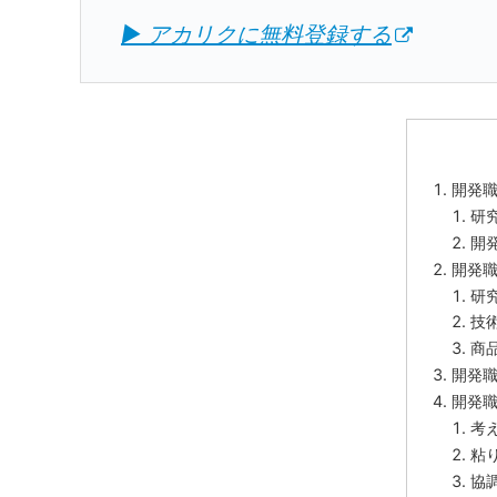
▶ アカリクに無料登録する
開発
研
開
開発
研
技
商
開発
開発
考
粘
協