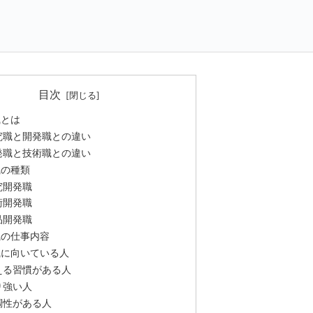
目次
職とは
究職と開発職との違い
発職と技術職との違い
職の種類
究開発職
術開発職
品開発職
職の仕事内容
職に向いている人
える習慣がある人
り強い人
調性がある人