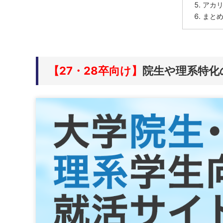
アカ
まと
【27・28卒向け】
院生や理系特化