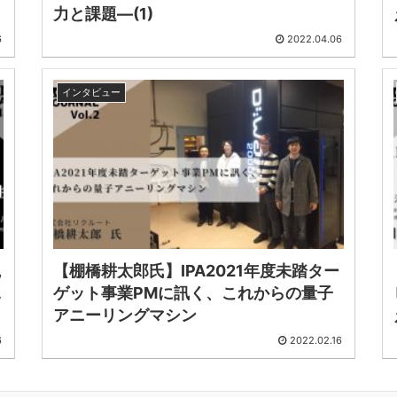
力と課題―(1)
6
2022.04.06
インタビュー
観
【棚橋耕太郎氏】IPA2021年度未踏ター
見
ゲット事業PMに訊く、これからの量子
アニーリングマシン
6
2022.02.16