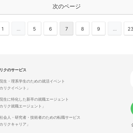
次のページ
1
…
5
6
7
8
9
…
2
リクのサービス
院生・理系学生のための就活イベント
カリクイベント」
院生に特化した新卒の就職エージェント
カリク就職エージェント」
社会人・研究者・技術者のための転職サービス
カリクキャリア」