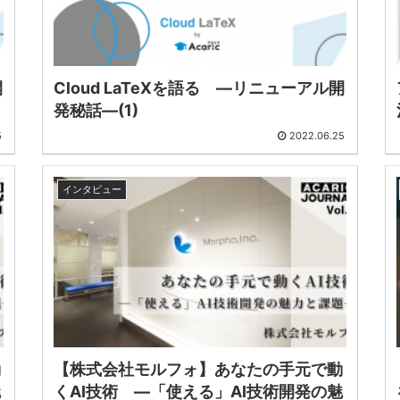
開
Cloud LaTeXを語る ―リニューアル開
発秘話―(1)
5
2022.06.25
インタビュー
動
【株式会社モルフォ】あなたの手元で動
魅
くAI技術 ―「使える」AI技術開発の魅