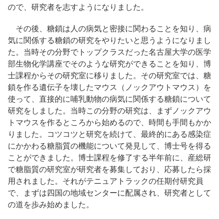
ので、研究者を志すようになりました。
その後、糖鎖は人の病気と密接に関わることを知り、病
気に関係する糖鎖の研究をやりたいと思うようになりまし
た。当時その分野でトップクラスだった名古屋大学の医学
部生物化学講座でそのような研究ができることを知り、博
士課程からその研究室に移りました。その研究室では、糖
鎖を作る遺伝子を壊したマウス（ノックアウトマウス）を
使って、直接的に哺乳動物の病気に関係する糖鎖について
研究をしました。当時この分野の研究は、まずノックアウ
トマウスを作るところから始めるので、時間も手間もかか
りました。コツコツと研究を続けて、最終的にある感染症
にかかわる糖脂質の機能について発見して、博士号を得る
ことができました。博士課程を修了する半年前に、産総研
で糖脂質の研究室が研究者を募集しており、応募したら採
用されました。それがテニュアトラックの任期付研究員
で、まずは四国の地域センターに配属され、研究者として
の道を歩み始めました。