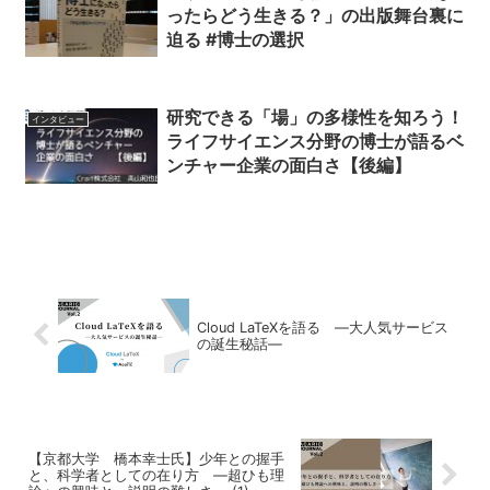
ったらどう生きる？」の出版舞台裏に
迫る #博士の選択
研究できる「場」の多様性を知ろう！
インタビュー
ライフサイエンス分野の博士が語るベ
ンチャー企業の面白さ【後編】
Cloud LaTeXを語る ―大人気サービス
の誕生秘話―
【京都大学 橋本幸士氏】少年との握手
と、科学者としての在り方 ―超ひも理