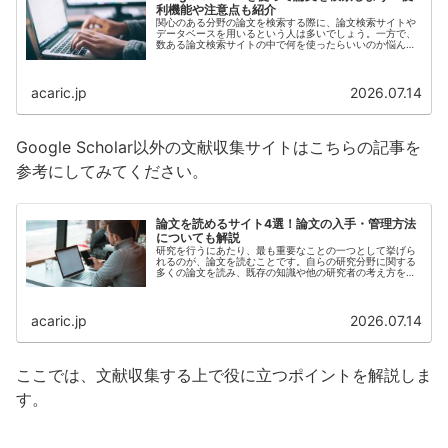
利機能や注意点も紹介
関心のある分野の論文を検索する際に、論文検索サイトや
データベースを用いるという人は多いでしょう。一方で、
数ある論文検索サイトの中で何を使ったらいいのか悩んで
いる人も多いのではないでしょうか。「Google
Scholar（...
acaric.jp
2026.07.14
Google Scholar以外の文献収集サイトはこちらの記事を
参考にしてみてください。
論文を読めるサイト4選！論文の入手・管理方法
についても解説
研究を行うにあたり、最も重要なことの一つとして挙げら
れるのが、論文を読むことです。自らの研究分野に関する
多くの論文を読み、既存の知識や他の研究者の考え方を学
ぶことが、新たに研究を行う上で必要不可欠です。より良
い研究を行うた...
acaric.jp
2026.07.14
ここでは、文献収集する上で役に立つポイントを解説しま
す。