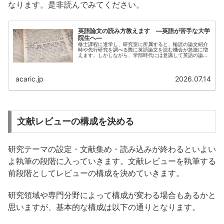
なります。是非読んでみてください。
英語論文の読み方教えます ―英語が苦手な大学
院生へ―
修士課程に進学し、研究室に所属すると、輪読の論文紹介
時や先行研究を調べる際に英語論文を読む機会が急激に増
えます。しかしながら、学部時代には意識して英語の論文
を読んでこなかったという方も多いのではないでしょう
か。あるいは、日本語の論...
acaric.jp
2026.07.14
文献レビューの構成を決める
研究テーマの設定・文献集め・読み込みが終わるといよい
よ執筆の段階に入っていきます。文献レビューを執筆する
前段階としてレビューの構成を決めていきます。
研究領域や専門分野によって構成が変わる場合もあるかと
思いますが、基本的な構成は以下の通りとなります。