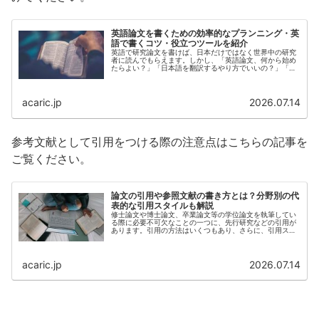
英語論文を書くための効率的なプランニング・英
語で書くコツ・役立つツールを紹介
英語で研究論文を書けば、日本だけではなく世界中の研究
者に読んでもらえます。しかし、「英語論文、何から始め
たらよい？」「日本語を翻訳するやり方でいいの？」「お
役立ちツールはある？」といった疑問をお持ちの方もいら
っしゃることで...
acaric.jp
2026.07.14
参考文献として引用をつける際の注意点はこちらの記事を
ご覧ください。
論文の引用や参照文献の書き方とは？分野別の代
表的な引用スタイルも解説
修士論文や博士論文、卒業論文等の学位論文を執筆してい
る際に必要不可欠なことの一つに、先行研究などの引用が
あります。引用の方法はいくつもあり、さらに、引用スタ
イルによっても細かな違いがあります。そのため、引用を
どのように記述...
acaric.jp
2026.07.14