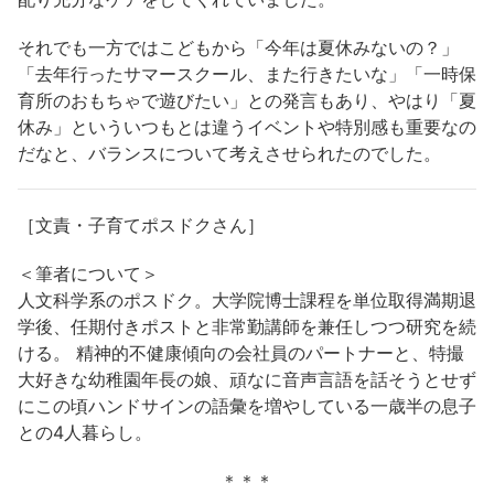
それでも一方ではこどもから「今年は夏休みないの？」
「去年行ったサマースクール、また行きたいな」「一時保
育所のおもちゃで遊びたい」との発言もあり、やはり「夏
休み」といういつもとは違うイベントや特別感も重要なの
だなと、バランスについて考えさせられたのでした。
［文責・子育てポスドクさん］
＜筆者について＞
人文科学系のポスドク。大学院博士課程を単位取得満期退
学後、任期付きポストと非常勤講師を兼任しつつ研究を続
ける。 精神的不健康傾向の会社員のパートナーと、特撮
大好きな幼稚園年長の娘、頑なに音声言語を話そうとせず
にこの頃ハンドサインの語彙を増やしている一歳半の息子
との4人暮らし。
＊＊＊