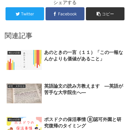
シェアする
Twitter
Facebook
コピー
関連記事
あのときの一言（１１）「この一報な
博士の日常
んかよりも価値があること」
英語論文の読み方教えます ―英語が
研究・大学生活
苦手な大学院生へ―
ポスドクの保活事情 ⑧認可外園と研
博士の日常
究復帰のタイミング