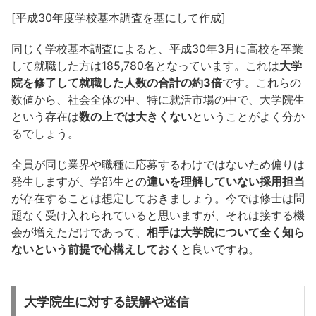
[平成30年度学校基本調査を基にして作成]
同じく学校基本調査によると、平成30年3月に高校を卒業
して就職した方は185,780名となっています。これは
大学
院を修了して就職した人数の合計の約3倍
です。これらの
数値から、社会全体の中、特に就活市場の中で、大学院生
という存在は
数の上では大きくない
ということがよく分か
るでしょう。
全員が同じ業界や職種に応募するわけではないため偏りは
発生しますが、学部生との
違いを理解していない採用担当
が存在することは想定しておきましょう。今では修士は問
題なく受け入れられていると思いますが、それは接する機
会が増えただけであって、
相手は大学院について全く知ら
ないという前提で心構えしておく
と良いですね。
大学院生に対する誤解や迷信