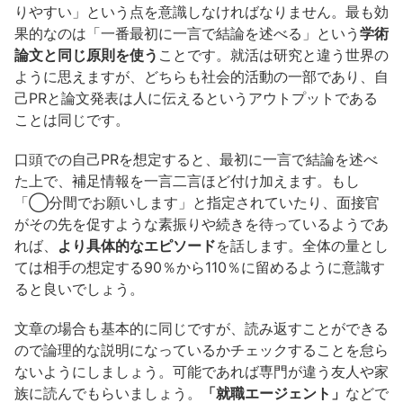
りやすい」という点を意識しなければなりません。最も効
果的なのは「一番最初に一言で結論を述べる」という
学術
論文と同じ原則を使う
ことです。就活は研究と違う世界の
ように思えますが、どちらも社会的活動の一部であり、自
己PRと論文発表は人に伝えるというアウトプットである
ことは同じです。
口頭での自己PRを想定すると、最初に一言で結論を述べ
た上で、補足情報を一言二言ほど付け加えます。もし
「◯分間でお願いします」と指定されていたり、面接官
がその先を促すような素振りや続きを待っているようであ
れば、
より具体的なエピソード
を話します。全体の量とし
ては相手の想定する90％から110％に留めるように意識す
ると良いでしょう。
文章の場合も基本的に同じですが、読み返すことができる
ので論理的な説明になっているかチェックすることを怠ら
ないようにしましょう。可能であれば専門が違う友人や家
族に読んでもらいましょう。
「就職エージェント」
などで