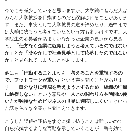
今でこそ減少していると思いますが、大学院に進んだ人は
みんな大学教授を目指すものだと誤解されることがありま
す。また、事実として大学教員の道を諦めたり、途中まで
は大学に残ろうと考えていたという方も多いはずです。大
学院生の応募者があまりいなかった企業の視点から見る
と、
「仕方なく企業に就職しようと考えているのではない
か」
とか
「冷やかしで社会見学として応募したのではない
か」
と見られてしまうことがあります。
他にも
「行動することよりも、考えることを重視するの
で、フットワークが重い」
という声を聞くことがありま
す。
「自分なりに理屈を考えようとするため、組織の理屈
に納得しない」
という意見や
「人との関わり方や時間の使
い方が独特なためビジネスの世界に適応しにくい」
といっ
た話も色々な企業から聞こえてきます。
こうした誤解や迷信をすぐに振り払うことは難しいので、
自ら払拭するような言動を示していくことが一番有効で