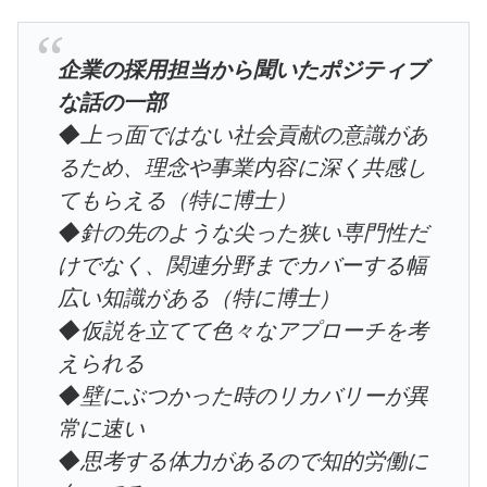
企業の採用担当から聞いたポジティブ
な話の一部
◆上っ面ではない社会貢献の意識があ
るため、理念や事業内容に深く共感し
てもらえる（特に博士）
◆針の先のような尖った狭い専門性だ
けでなく、関連分野までカバーする幅
広い知識がある（特に博士）
◆仮説を立てて色々なアプローチを考
えられる
◆壁にぶつかった時のリカバリーが異
常に速い
◆思考する体力があるので知的労働に