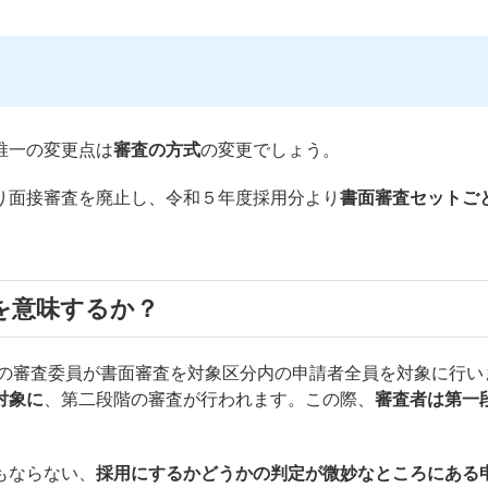
唯一の変更点は
審査の方式
の変更でしょう。
り面接審査を廃止し、令和５年度採用分より
書面審査セットご
。
を意味するか？
の審査委員が書面審査を対象区分内の申請者全員を対象に行い
対象に
、第二段階の審査が行われます。この際、
審査者は第一
もならない、
採用にするかどうかの判定が微妙なところにある