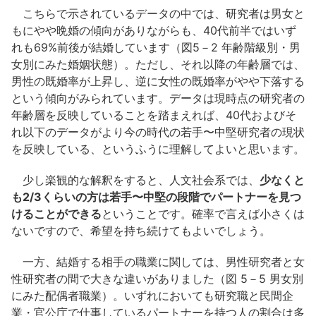
こちらで示されているデータの中では、研究者は男女と
もにやや晩婚の傾向がありながらも、40代前半ではいず
れも69%前後が結婚しています（図5－2 年齢階級別・男
女別にみた婚姻状態）。ただし、それ以降の年齢層では、
男性の既婚率が上昇し、逆に女性の既婚率がやや下落する
という傾向がみられています。データは現時点の研究者の
年齢層を反映していることを踏まえれば、40代およびそ
れ以下のデータがより今の時代の若手〜中堅研究者の現状
を反映している、というふうに理解してよいと思います。
少し楽観的な解釈をすると、人文社会系では、
少なくと
も2/3くらいの方は若手〜中堅の段階でパートナーを見つ
けることができる
ということです。確率で言えば小さくは
ないですので、希望を持ち続けてもよいでしょう。
一方、結婚する相手の職業に関しては、男性研究者と女
性研究者の間で大きな違いがありました（図 5－5 男女別
にみた配偶者職業）。いずれにおいても研究職と民間企
業・官公庁で仕事しているパートナーを持つ人の割合は多