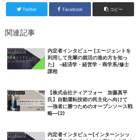
Twitter
Facebook
コピー
関連記事
内定者インタビュー [エージェントを
インタビュー
利用して先輩の就活の進め方を知っ
た] –経済学・経営学・商学系/修士
課程
【株式会社ティアフォー 加藤真平
インタビュー
氏】自動運転技術の民主化へ向けて
―強者に勝つためのオープンソース戦
略―(2)
内定者インタビュー[インターンシッ
インタビュー