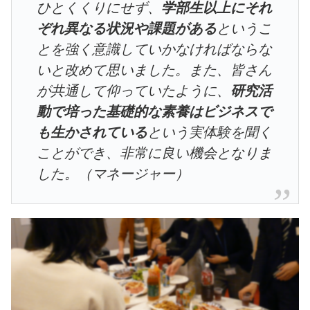
ひとくくりにせず、
学部生以上にそれ
ぞれ異なる状況や課題がある
というこ
とを強く意識していかなければならな
いと改めて思いました。また、皆さん
が共通して仰っていたように、
研究活
動で培った基礎的な素養はビジネスで
も生かされている
という実体験を聞く
ことができ、非常に良い機会となりま
した。（マネージャー）