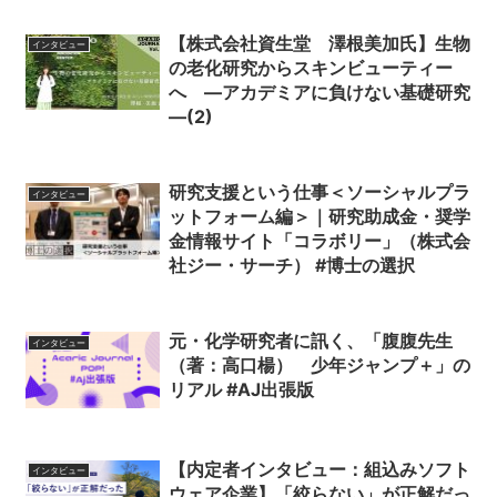
【株式会社資生堂 澤根美加氏】生物
インタビュー
の老化研究からスキンビューティー
へ ―アカデミアに負けない基礎研究
―(2)
研究支援という仕事＜ソーシャルプラ
インタビュー
ットフォーム編＞｜研究助成金・奨学
金情報サイト「コラボリー」（株式会
社ジー・サーチ） #博士の選択
元・化学研究者に訊く、「腹腹先生
インタビュー
（著：高口楊） 少年ジャンプ＋」の
リアル #AJ出張版
【内定者インタビュー：組込みソフト
インタビュー
ウェア企業】「絞らない」が正解だっ