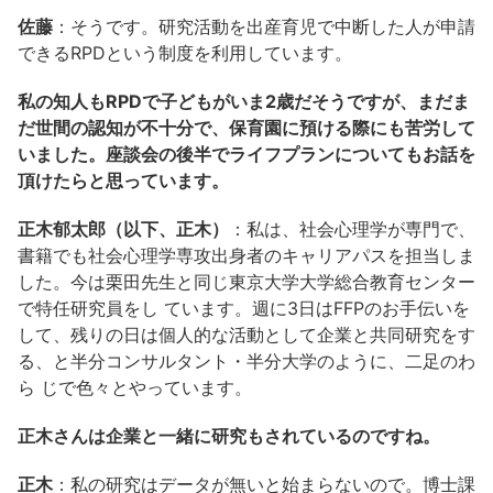
佐藤
：そうです。研究活動を出産育児で中断した人が申請
できるRPDという制度を利用しています。
私の知人もRPDで子どもがいま2歳だそうですが、まだま
だ世間の認知が不十分で、保育園に預ける際にも苦労して
いました。座談会の後半でライフプランについてもお話を
頂けたらと思っています。
正木郁太郎（以下、正木）
：私は、社会心理学が専門で、
書籍でも社会心理学専攻出身者のキャリアパスを担当しま
した。今は栗田先生と同じ東京大学大学総合教育センター
で特任研究員をし ています。週に3日はFFPのお手伝いを
して、残りの日は個人的な活動として企業と共同研究をす
る、と半分コンサルタント・半分大学のように、二足のわ
ら じで色々とやっています。
正木さんは企業と一緒に研究もされているのですね。
正木
：私の研究はデータが無いと始まらないので。博士課