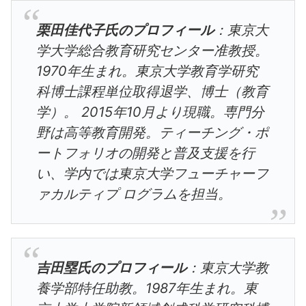
栗田佳代子氏のプロフィール
：東京大
学大学総合教育研究センター准教授。
1970年生まれ。東京大学教育学研究
科博士課程単位取得退学、博士（教育
学）。 2015年10月より現職。専門分
野は高等教育開発。ティーチング・ポ
ートフォリオの開発と普及支援を行
い、学内では東京大学フューチャーフ
ァカルティプ ログラムを担当。
吉田塁氏のプロフィール
：東京大学教
養学部特任助教。1987年生まれ。東