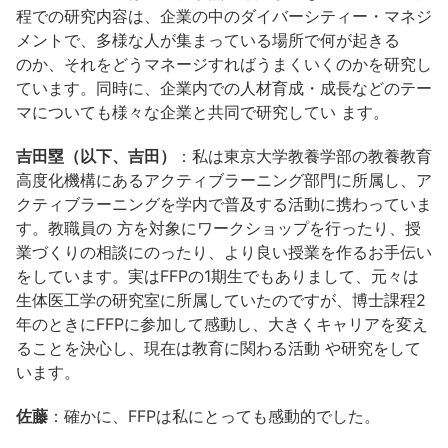
程での研究内容は、企業の中のダイバーシティー・マネジ
メントで、多様な人が集まっている場所で何が起きる
のか、それをどうマネージすればうまくいくのかを研究し
ています。同時に、企業内での人材育成・成長などのテー
マについても様々な企業と共同で研究してい ます。
吉田塁（以下、吉田）
：私は東京大学教養学部の教養教育
高度化機構にあるアクティブラーニング部門に所属し、ア
クティブラーニングを学内で普及する活動に携わっていま
す。教職員の 方を対象にワークショップを行ったり、授
業づくりの相談にのったり、より良い授業を作るお手伝い
をしています。実はFFPの1期生でもありまして、元々は
生体医工学の研究室に所属していたのですが、博士課程2
年のときにFFPに参加して感動し、大きくキャリアを変え
ることを決心し、現在は教育に関わる活動 や研究をして
います。
佐藤
：確かに、FFPは私にとっても感動的でした。