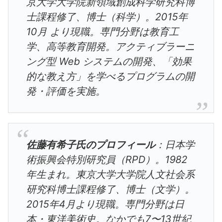
京大学大学院新領域創成科学研究科博
士課程修了、博士（科学）。2015年
10月 より現職。専門分野は教育工
学、高等教育開発。アクティブラーニ
ング型 Web システムの開発、「効果
的な教え方」を学べるプログラムの開
発・評価を実施。
佐藤有希子氏のプロフィール
：日本学
術振興会特別研究員（RPD）。1982
年生まれ。東京大学大学院人文社会系
研究科博士課程修了、博士（文学）。
2015年4月より現職。専門分野は日
本・東洋美術史。なかでも7〜13世紀