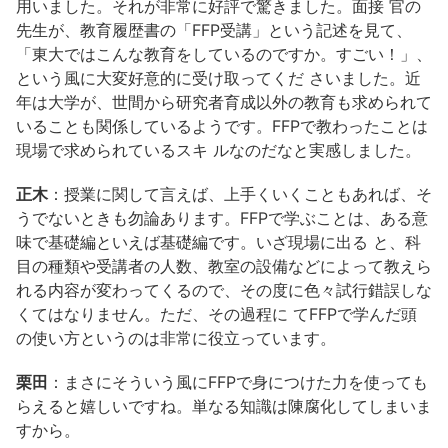
用いました。それが非常に好評で驚きました。面接 官の
先生が、教育履歴書の「FFP受講」という記述を見て、
「東大ではこんな教育をしているのですか。すごい！」、
という風に大変好意的に受け取ってくだ さいました。近
年は大学が、世間から研究者育成以外の教育も求められて
いることも関係しているようです。FFPで教わったことは
現場で求められているスキ ルなのだなと実感しました。
正木
：授業に関して言えば、上手くいくこともあれば、そ
うでないときも勿論あります。FFPで学ぶことは、ある意
味で基礎編といえば基礎編です。いざ現場に出る と、科
目の種類や受講者の人数、教室の設備などによって教えら
れる内容が変わってくるので、その度に色々試行錯誤しな
くてはなりません。ただ、その過程に てFFPで学んだ頭
の使い方というのは非常に役立っています。
栗田
：まさにそういう風にFFPで身につけた力を使っても
らえると嬉しいですね。単なる知識は陳腐化してしまいま
すから。