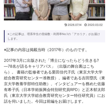
2026.07.14
2020.03.02
※この記事は、理系学生の登録数・利用率No.1の「アカリク」がお届け
します。
※記事の内容は掲載当時（2017年）のものです。
2017年3月に出版された「博士になったらどう生きる?
―78名が語るキャリアパス」（出版の舞台裏はこち
ら）。 書籍の監修者である栗田佳代子氏（東京大学大学
総合教育研究センター准教授）、編者である吉田塁氏（東
京大学教養学部特任助教）、インタビュアーを務めた佐藤
有希子氏（日本学術振興会特別研究員RPD）と正木郁太郎
氏（東京大学大学総合教育研究センター特任研究員）にお
話を伺いました。今回は前編をお届けします。