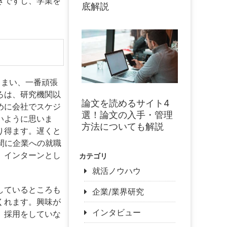
きですし、学業を
底解説
しまい、一番頑張
ろは、研究機関以
論文を読めるサイト4
めに会社でスケジ
選！論文の入手・管理
いように思いま
方法についても解説
り得ます。遅くと
間に企業への就職
、インターンとし
カテゴリ
就活ノウハウ
しているところも
企業/業界研究
くれます。興味が
インタビュー
。採用をしていな