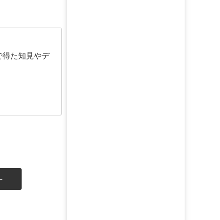
で得た知見やデ
ー