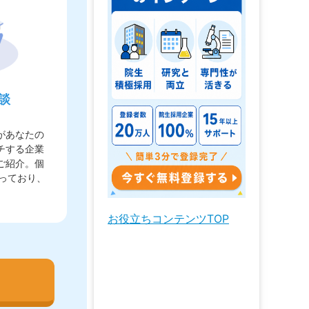
談
があなたの
チする企業
ご紹介
。個
行っており、
お役立ちコンテンツTOP