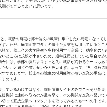
うに思います。学生側の負担が少ない就活形態が推進されるべ
風潮ができるとよいと思います。
ると、就活の時期は博士論文の執筆に集中したい時期になって
ます。ただ、民間企業で多くの博士卒人材を採用しているとこ
規模で、修士卒の大学院生を多数採用する企業は、効率化のた
ないところは規模が小さいため、通年採用としている場合が多
場合には、学部の就活よりずっと先に就活が終わるケースもあ
わせたい、と思う企業が多いかと思います。よって、博士課程の
おすすめします。博士卒の院生の採用経験が薄い企業の場合は
すすめです。
集しているわけではなく、採用情報サイトのみでこっそり募集
支援機関に連絡を取るのが最も早く、その機関が企業へ繋いで
い切って直接企業へコンタクトを取ってみるのも一つの手です
窓口が他にある場合は、紹介してくれるはずです。