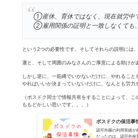
①産休、育休ではなく、現在就労中
②雇用関係の証明と一致しなくても
という2つの必要性です。そしてそれらの説明には
運と、そして周囲のみなさんのご厚意による助けが
しかし逆に、一筋縄でいかないだけに、やれること
やればいいか決まっていないだけに、なんとも労力
（ポスドク同士で情報共有をすることによって、こ
ももどかしい思いです。。。）
ポスドクの保活事
認可外園の利用実績が
だったのは、認可外保