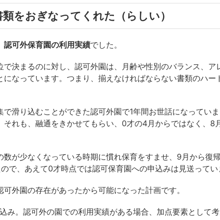
書類をおぎなってくれた（らしい）
、
認可外保育園の利用実績
でした。
位で決まるのに対し、認可外園は、月齢や性別のバランス、ア
とになっています。つまり、揃えなければならない書類のハー
集で滑り込むことができた認可外園で1年間お世話になってい
。それも、融通をきかせてもらい、0才の4月からではなく、8
の数が少なくなっている時期に慣れ保育をすませ、9月から復
たので、あえて0才時点では認可保育園への申込みは見送ってい
認可外園の存在があったから可能になった計画です。
申込み。認可外の園での利用実績がある場合、加点要素として