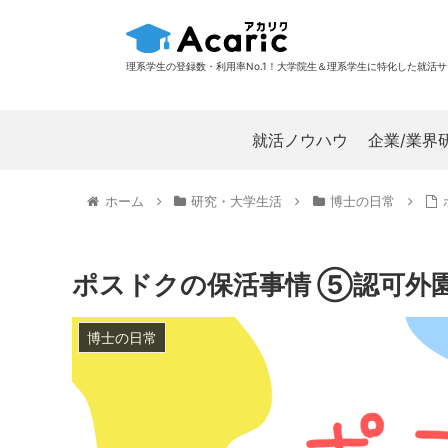
理系学生の登録数・利用率No.1！大学院生＆理系学生に特化した就活
就活ノウハウ
企業/業界
ホーム
研究・大学生活
博士の日常
ポスドクの保活事情 ⑤認可外
博士の日常