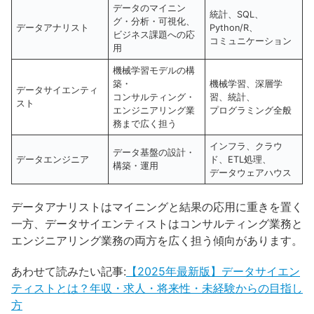
データのマイニン
統計、SQL、
グ・分析・可視化、
データアナリスト
Python/R、
ビジネス課題への応
コミュニケーション
用
機械学習モデルの構
築・
機械学習、深層学
データサイエンティ
コンサルティング・
習、統計、
スト
エンジニアリング業
プログラミング全般
務まで広く担う
インフラ、クラウ
データ基盤の設計・
データエンジニア
ド、ETL処理、
構築・運用
データウェアハウス
データアナリストはマイニングと結果の応用に重きを置く
一方、データサイエンティストはコンサルティング業務と
エンジニアリング業務の両方を広く担う傾向があります。
あわせて読みたい記事:
【2025年最新版】データサイエン
ティストとは？年収・求人・将来性・未経験からの目指し
方