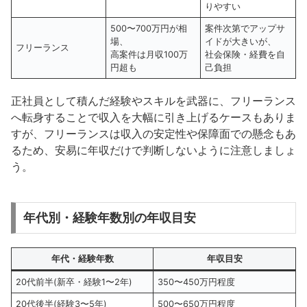
りやすい
500〜700万円が相
案件次第でアップサ
場、
イドが大きいが、
フリーランス
高案件は月収100万
社会保険・経費を自
円超も
己負担
正社員として積んだ経験やスキルを武器に、フリーランス
へ転身することで収入を大幅に引き上げるケースもありま
すが、フリーランスは収入の安定性や保障面での懸念もあ
るため、安易に年収だけで判断しないように注意しましょ
う。
年代別・経験年数別の年収目安
年代・経験年数
年収目安
20代前半(新卒・経験1〜2年)
350〜450万円程度
20代後半(経験3〜5年)
500〜650万円程度