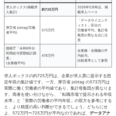
求人ボックス(掲載求
2026年5月時点、掲
約725万円
人集計)
載求人ベース
「データサイエンテ
ィスト」区分の
厚労省 jobtag(労働
573万円
労働者平均。集計母
者平均)
集団が異なる点に注
意
国税庁「令和6年分
全業種・全職種の平
民間給与実態統計調
478万円
均給与。
査」
比較基準として参照
(全業種平均)
求人ボックスの約725万円は、企業が求人票に提示する想
定年収の集計値です。一方、厚労省 jobtag の573万円は
実際に働く労働者の平均値であり、集計母集団が異なりま
す。両者を使い分けながら、「転職市場で提示される年収
水準」と「実際の労働者の平均年収」の双方を参考にする
と、より精度の高い判断ができるでしょう。どちらにせ
よ、572万円〜725万円が平均なのであれば、
データアナ