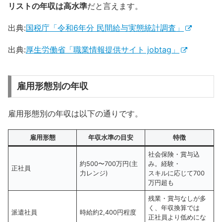
リストの年収は高水準
だと言えます。
出典:
国税庁「令和6年分 民間給与実態統計調査」
出典:
厚生労働省「職業情報提供サイト jobtag」
雇用形態別の年収
雇用形態別の年収は以下の通りです。
雇用形態
年収水準の目安
特徴
社会保険・賞与込
約500〜700万円(主
み。経験・
正社員
力レンジ)
スキルに応じて700
万円超も
残業・賞与なしが多
く、年収換算では
派遣社員
時給約2,400円程度
正社員より低めにな