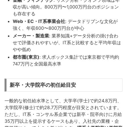
収が高い傾向。800万円〜1,000万円台のポジション
も存在する
Web・EC・IT系事業会社
: データドリブンな文化が
強く、年収600〜800万円台が中心
メーカー・製造業
: 業界知識+データ分析の掛け合わ
せで評価されやすいが、IT系と比較すると平均年収は
やや低め
都市圏(東京)
: 求人ボックス集計では東京都で平均約
747万円と全国最高水準
新卒・大学院卒の初任給目安
一般的な初任給水準として、大学卒(学士)で約24.8万円、
大学院卒(修士)で約28.7万円程度が目安とされています。
ただし、IT系・コンサル系企業では新卒・院卒向けに月給
35万円以上を提示するケースもあり、入社先の業種・企