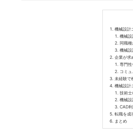
機械設計
機械設
同職種
機械設
企業が求
専門性
コミュ
未経験で
機械設計
技術士
機械設
CAD
転職を成
まとめ