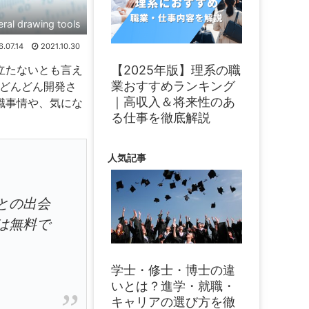
eral drawing tools
.07.14
2021.10.30
【2025年版】理系の職
立たないとも言え
業おすすめランキング
もどんどん開発さ
｜高収入＆将来性のあ
職事情や、気にな
る仕事を徹底解説
人気記事
との出会
は無料で
学士・修士・博士の違
いとは？進学・就職・
キャリアの選び方を徹