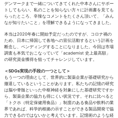
デンマークまで一緒についてきてくれた中本さんにサポー
トしてもらい、私のことを知らない方々に計画書を見ても
らったところ、辛辣なコメントをたくさん頂いて、「みん
なが知りたいこと」を理解できるようになってきました。
本当は2020年春に開始予定だったのですが、コロナ禍の
ため、日本に帰国して各地への宣伝活動するという計画を
断念し、ペンディングすることになりました。今回は市場
調査も本気でおこなっていて「academist 史上最高額」
の研究資金獲得を狙ってチャレンジしています。
＜SDGs実現の手段の一つとして＞
もう一つの理由として、世界的に製薬企業が基礎研究から
撤退しているということがあります。私たちの記憶の研究
は脳や脊髄といった中枢神経を対象にした基礎研究ですか
ら、製薬企業の協力も得にくい状況です。それに比べると
「トクホ（特定保健用食品）」制度のある食品や飲料の業
界であれば、科学的根拠の示すことができる製品開発で協
力できるのではないかと考えています。記憶術のような経