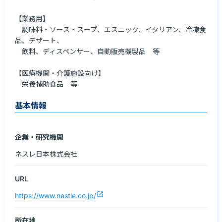
【業務用】

　調味料・ソース・スープ、エスニック、イタリアン、冷凍食
品、デザート、

　飲料、ディスペンサー、自動販売機製品　等

【医療機関・介護施設向け】

　栄養補助食品　等
基本情報
企業・研究機関
ネスレ日本株式会社
URL
open_in_new
https://www.nestle.co.jp/
所在地