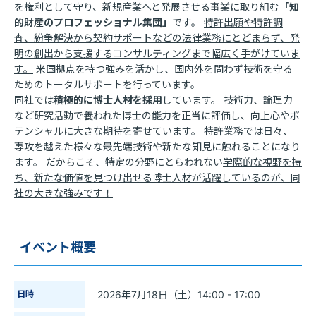
を権利として守り、新規産業へと発展させる事業に取り組む
「知
的財産のプロフェッショナル集団」
です。
特許出願や特許調
査、紛争解決から契約サポートなどの法律業務にとどまらず、発
明の創出から支援するコンサルティングまで幅広く手がけていま
す。
米国拠点を持つ強みを活かし、国内外を問わず技術を守る
ためのトータルサポートを行っています。
同社では
積極的に博士人材を採用
しています。 技術力、論理力
など研究活動で養われた博士の能力を正当に評価し、向上心やポ
テンシャルに大きな期待を寄せています。 特許業務では日々、
専攻を越えた様々な最先端技術や新たな知見に触れることになり
ます。 だからこそ、特定の分野にとらわれない
学際的な視野を持
ち、新たな価値を見つけ出せる博士人材が活躍しているのが、同
社の大きな強みです！
イベント概要
日時
2026年7月18日（土）14:00 - 17:00