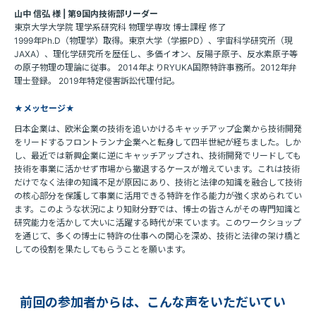
山中 信弘 様 | 第9国内技術部リーダー
東京大学大学院 理学系研究科 物理学専攻 博士課程 修了
1999年Ph.D（物理学）取得。東京大学（学振PD）、宇宙科学研究所（現
JAXA）、理化学研究所を歴任し、多価イオン、反陽子原子、反水素原子等
の原子物理の理論に従事。 2014年よりRYUKA国際特許事務所。2012年弁
理士登録。 2019年特定侵害訴訟代理付記。
★メッセージ★
日本企業は、欧米企業の技術を追いかけるキャッチアップ企業から技術開発
をリードするフロントランナ企業へと転身して四半世紀が経ちました。しか
し、最近では新興企業に逆にキャッチアップされ、技術開発でリードしても
技術を事業に活かせず市場から撤退するケースが増えています。これは技術
だけでなく法律の知識不足が原因にあり、技術と法律の知識を融合して技術
の核心部分を保護して事業に活用できる特許を作る能力が強く求められてい
ます。このような状況により知財分野では、博士の皆さんがその専門知識と
研究能力を活かして大いに活躍する時代が来ています。このワークショップ
を通じて、多くの博士に特許の仕事への関心を深め、技術と法律の架け橋と
しての役割を果たしてもらうことを願います。
前回の参加者からは、こんな声をいただいてい