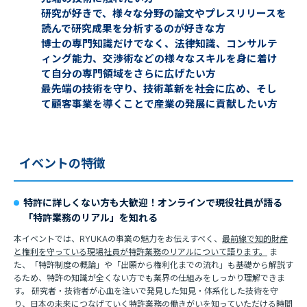
研究が好きで、様々な分野の論文やプレスリリースを
読んで研究成果を分析するのが好きな方
博士の専門知識だけでなく、法律知識、コンサルテ
ィング能力、交渉術などの様々なスキルを身に着け
て自分の専門領域をさらに広げたい方
最先端の技術を守り、技術革新を社会に広め、そし
て顧客事業を導くことで産業の発展に貢献したい方
イベントの特徴
特許に詳しくない方も大歓迎！オンラインで現役社員が語る
「特許業務のリアル」を知れる
本イベントでは、RYUKAの事業の魅力をお伝えすべく、
最前線で知的財産
と権利を守っている現場社員が特許業務のリアルについて語ります。
ま
た、「特許制度の概論」や「出願から権利化までの流れ」も基礎から解説す
るため、特許の知識が全くない方でも業界の仕組みをしっかり理解できま
す。 研究者・技術者が心血を注いで発見した知見・体系化した技術を守
り、日本の未来につなげていく特許業務の働きがいを知っていただける時間