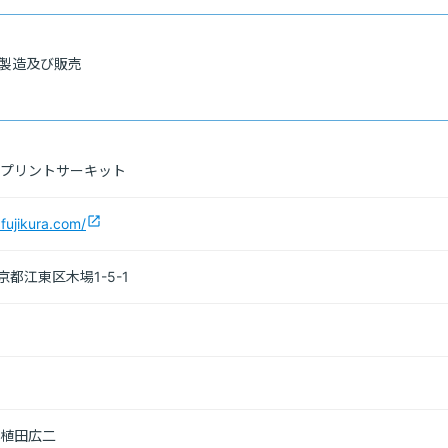
製造及び販売
プリントサーキット
open_in_new
.fujikura.com/
東京都江東区木場1-5-1
植田広二