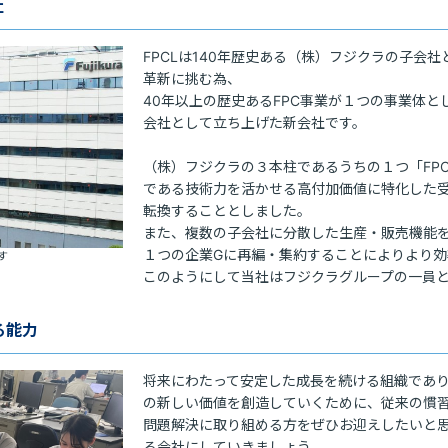
社
FPCLは140年歴史ある（株）フジクラの子会
革新に挑む為、

40年以上の歴史あるFPC事業が１つの事業体と
会社として立ち上げた新会社です。

（株）フジクラの３本柱であるうちの１つ「FPC
である技術力を活かせる高付加価値に特化した受
転換することとしました。

また、複数の子会社に分散した生産・販売機能を
１つの企業Gに再編・集約することによりより効
す
このようにして当社はフジクラグループの一員と
る能力
将来にわたって安定した成長を続ける組織であ
の新しい価値を創造していくために、従来の慣
問題解決に取り組める方をぜひお迎えしたいと思
る会社にしていきましょう。