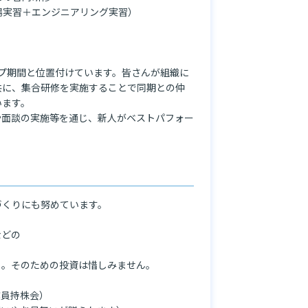
実習＋エンジニアリング実習）

プ期間と位置付けています。皆さんが組織に
共に、集合研修を実施することで同期との仲
ます。

や面談の実施等を通じ、新人がベストパフォー
。
くりにも努めています。



どの

。そのための投資は惜しみません。

員持株会）
