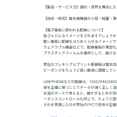
【製品・サービス力】国内・世界を舞台にエ
【技術・研究】最先端機器の小型・軽量・薄
【電子基板に使われる配線について】

皆さんどんなイメージをされますでしょうか？
堅い基板に配線をはりめぐらせるイメージで
ウェアラブル機器などで、配線基板の薄型化
プラスチックフィルムを基材として、曲げる
弊社のフレキシブルプリント配線板は電気信
ピーダンスをちょうど良い数値に調整していま
USBやHDMIなどの配線は、100Ωや85Ω9
値を正確に保つことでデータが速く正しく送れ
水道のホースで考えると、細すぎると水の流
ーダンスコントロールも同じで、ちょうど良
それを実現したのが弊社のFPCで信号が正