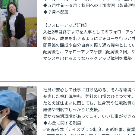
◆５月中旬～６月：秋田への工場実習（製造現場
◆７月本配属

【フォローアップ研修】

入社2年目終了までを人事としてのフォローアッ
馴染み、成果を出せるようにフォローを行うと
間意識の醸成や自分自身を振り返る機会としてい
配属後も、フォローアップ研修（配属後２回）
マンスを出せるようなバックアップ体制を構築
社員が安心して仕事に打ち込める、そんな環境づ
充実した福利厚生も、弊社の自慢のひとつです。
たとえば住まいに関しても、独身寮や住宅融資な
設備や制度でしっかりと支援。

豊かな生活環境があってこそ、いい仕事ができる
◆お金に関する制度

✅財産形成（ナイスプラン制度、財形貯蓄、従業