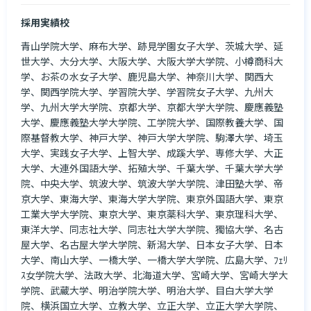
採用実績校
青山学院大学、麻布大学、跡見学園女子大学、茨城大学、延
世大学、大分大学、大阪大学、大阪大学大学院、小樽商科大
学、お茶の水女子大学、鹿児島大学、神奈川大学、関西大
学、関西学院大学、学習院大学、学習院女子大学、九州大
学、九州大学大学院、京都大学、京都大学大学院、慶應義塾
大学、慶應義塾大学大学院、工学院大学、国際教養大学、国
際基督教大学、神戸大学、神戸大学大学院、駒澤大学、埼玉
大学、実践女子大学、上智大学、成蹊大学、専修大学、大正
大学、大連外国語大学、拓殖大学、千葉大学、千葉大学大学
院、中央大学、筑波大学、筑波大学大学院、津田塾大学、帝
京大学、東海大学、東海大学大学院、東京外国語大学、東京
工業大学大学院、東京大学、東京薬科大学、東京理科大学、
東洋大学、同志社大学、同志社大学大学院、獨協大学、名古
屋大学、名古屋大学大学院、新潟大学、日本女子大学、日本
大学、南山大学、一橋大学、一橋大学大学院、広島大学、ﾌｪﾘ
ｽ女学院大学、法政大学、北海道大学、宮崎大学、宮崎大学大
学院、武蔵大学、明治学院大学、明治大学、目白大学大学
院、横浜国立大学、立教大学、立正大学、立正大学大学院、