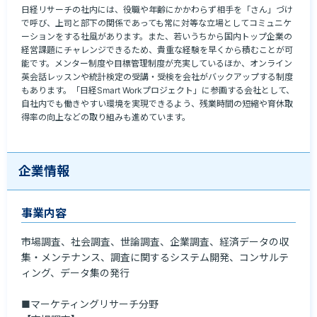
日経リサーチの社内には、役職や年齢にかかわらず相手を「さん」づけ
で呼び、上司と部下の関係であっても常に対等な立場としてコミュニケ
ーションをする社風があります。また、若いうちから国内トップ企業の
経営課題にチャレンジできるため、貴重な経験を早くから積むことが可
能です。メンター制度や目標管理制度が充実しているほか、オンライン
英会話レッスンや統計検定の受講・受検を会社がバックアップする制度
もあります。「日経Smart Workプロジェクト」に参画する会社として、
自社内でも働きやすい環境を実現できるよう、残業時間の短縮や育休取
得率の向上などの取り組みも進めています。
企業情報
事業内容
市場調査、社会調査、世論調査、企業調査、経済データの収
集・メンテナンス、調査に関するシステム開発、コンサルテ
ィング、データ集の発行

■マーケティングリサーチ分野
