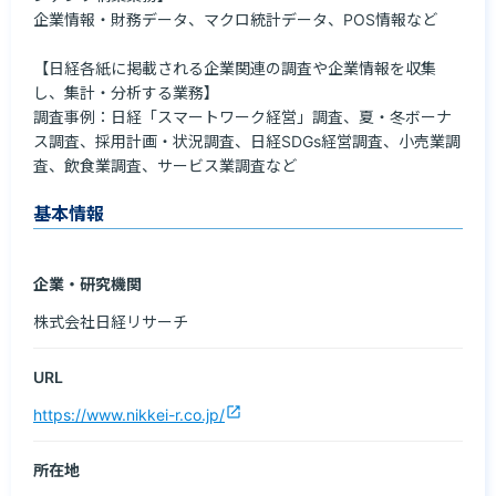
企業情報・財務データ、マクロ統計データ、POS情報など

【日経各紙に掲載される企業関連の調査や企業情報を収集
し、集計・分析する業務】

調査事例：日経「スマートワーク経営」調査、夏・冬ボーナ
ス調査、採用計画・状況調査、日経SDGs経営調査、小売業調
査、飲食業調査、サービス業調査など
基本情報
企業・研究機関
株式会社日経リサーチ
URL
open_in_new
https://www.nikkei-r.co.jp/
所在地