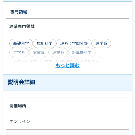
専門領域
理系専門領域
基礎科学
応用科学
理系：学際分野
理学系
工学系
実験系
理論系
計算機科学
システム科学
数学
物理学
その他理系
もっと読む
情報工学
通信工学
機械工学
電気工学
電子工学
材料工学
航空宇宙・海洋船舶工学
説明会詳細
物理化学・その他化学
半導体工学
開催場所
ITスキル
オンライン
活かせるIT関連経験