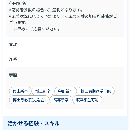
各回10名

※応募者多数の場合は抽選制となります。

※応募状況に応じて予定より早く応募を締め切る可能性がご
ざいます。

　お早めにご応募ください。
文理
理系
学歴
修士新卒
博士新卒
学部新卒
博士満期退学可能
博士号必須(見込含)
高専新卒
既卒学生可能
活かせる経験・スキル