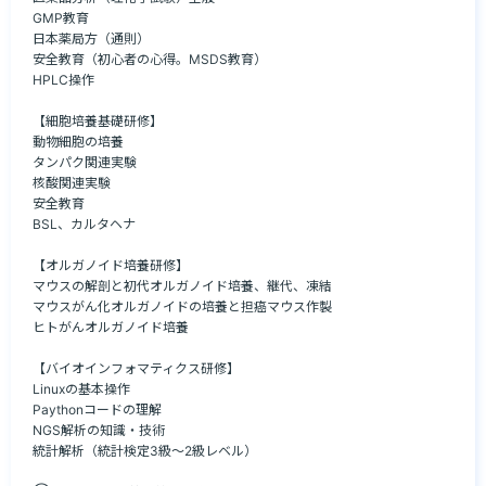
GMP教育

日本薬局方（通則）

安全教育（初心者の心得。MSDS教育）

HPLC操作

【細胞培養基礎研修】

動物細胞の培養

タンパク関連実験

核酸関連実験

安全教育

BSL、カルタヘナ

【オルガノイド培養研修】

マウスの解剖と初代オルガノイド培養、継代、凍結

マウスがん化オルガノイドの培養と担癌マウス作製

ヒトがんオルガノイド培養

【バイオインフォマティクス研修】

Linuxの基本操作

Paythonコードの理解

NGS解析の知識・技術

統計解析（統計検定3級～2級レベル）
