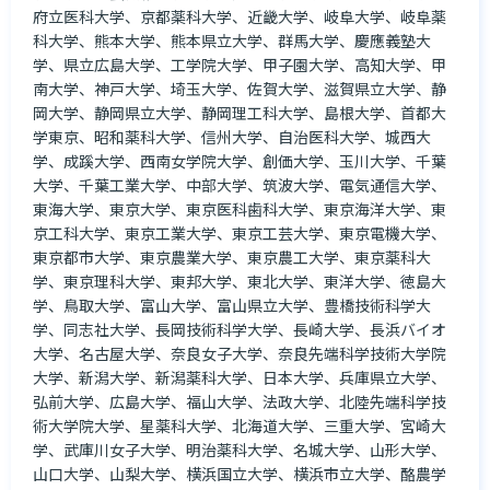
府立医科大学、京都薬科大学、近畿大学、岐阜大学、岐阜薬
科大学、熊本大学、熊本県立大学、群馬大学、慶應義塾大
学、県立広島大学、工学院大学、甲子園大学、高知大学、甲
南大学、神戸大学、埼玉大学、佐賀大学、滋賀県立大学、静
岡大学、静岡県立大学、静岡理工科大学、島根大学、首都大
学東京、昭和薬科大学、信州大学、自治医科大学、城西大
学、成蹊大学、西南女学院大学、創価大学、玉川大学、千葉
大学、千葉工業大学、中部大学、筑波大学、電気通信大学、
東海大学、東京大学、東京医科歯科大学、東京海洋大学、東
京工科大学、東京工業大学、東京工芸大学、東京電機大学、
東京都市大学、東京農業大学、東京農工大学、東京薬科大
学、東京理科大学、東邦大学、東北大学、東洋大学、徳島大
学、鳥取大学、富山大学、富山県立大学、豊橋技術科学大
学、同志社大学、長岡技術科学大学、長崎大学、長浜バイオ
大学、名古屋大学、奈良女子大学、奈良先端科学技術大学院
大学、新潟大学、新潟薬科大学、日本大学、兵庫県立大学、
弘前大学、広島大学、福山大学、法政大学、北陸先端科学技
術大学院大学、星薬科大学、北海道大学、三重大学、宮崎大
学、武庫川女子大学、明治薬科大学、名城大学、山形大学、
山口大学、山梨大学、横浜国立大学、横浜市立大学、酪農学