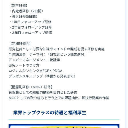
【新卒研修】

・内定者研修（2日間）

・導入研修(5日間）

・1年目フォローアップ研修

・2年目フォローアップ研修

・3年目フォローアップ研修

【定期研修会】

研究社員として必要な知識やマインドの醸成を促す研修を実施

全体講演会　テーマ例：「研究者という職業選択」

アンガーマネージメント・統計学

研究ノートのつけ方

ロジカルシンキングMECEとPDCA

プレゼンスキルアップ（準備から発表まで）

【階層別研修（MGR）研修】

管理職としての組織力構築を目的とした研修

MGRとしての取り組みを行う上での課題抽出、解決行動案の作製
業界トップクラスの待遇と福利厚生