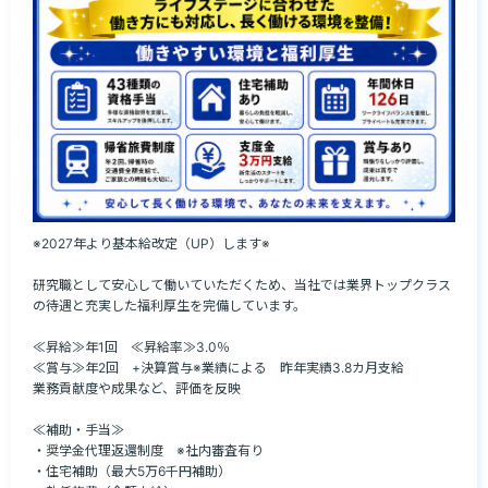
※2027年より基本給改定（UP）します※

研究職として安心して働いていただくため、当社では業界トップクラス
の待遇と充実した福利厚生を完備しています。

≪昇給≫年1回　≪昇給率≫3.0％

≪賞与≫年2回　+決算賞与※業績による　昨年実績3.8カ月支給

業務貢献度や成果など、評価を反映

≪補助・手当≫

・奨学金代理返還制度　※社内審査有り

・住宅補助（最大5万6千円補助）
