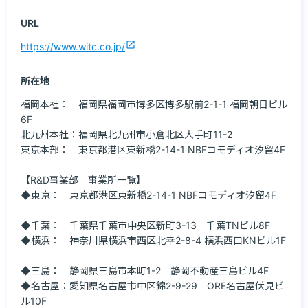
URL
open_in_new
https://www.witc.co.jp/
所在地
福岡本社：　福岡県福岡市博多区博多駅前2-1-1 福岡朝日ビル
6F

北九州本社：福岡県北九州市小倉北区大手町11-2

東京本部：　東京都港区東新橋2-14-1 NBFコモディオ汐留4F

【R&D事業部　事業所一覧】

◆東京：　東京都港区東新橋2-14-1 NBFコモディオ汐留4F 
◆千葉：　千葉県千葉市中央区新町3-13　千葉TNビル8F

◆横浜：　神奈川県横浜市西区北幸2-8-4 横浜西口KNビル1F
◆三島：　静岡県三島市本町1-2　静岡不動産三島ビル4F

◆名古屋：愛知県名古屋市中区錦2-9-29　ORE名古屋伏見ビ
ル10F 
