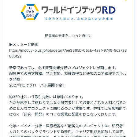
研究者の未来を、もっと自由に
▶メッセージ動画

https://moovy-plus.jp/job/detail/7ee3395b-05cb-4aaf-9748-9da7a3
880f22

新卒であっても、必ず研究開発分野のプロジェクトに参画します。

配属先での論文投稿、学会参加、特許取得など研究のコア領域でスキル
を発揮！

2027年にはグローバル展開予定！

約350社という取引先数には意味があります。

ただ配属をして終わりではなく研究者として必要とされる人材となるた
めにどんなプロジェクトに関わるのかが重要です。弊社では実験補助で
はなく「研究・開発」のコアな業務に配属をおこなっております。

化学・バイオ・分析・医療機器など配属先のプロジェクトは、研究者1
人ひとりのバックグラウンドや将来性、キャリア形成を加味して決定。