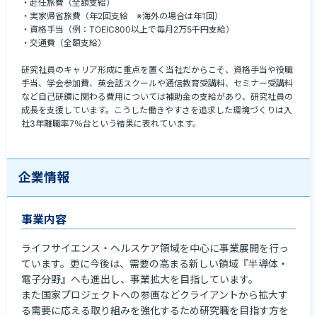
・赴任旅費（全額支給）

・実家帰省旅費（年2回支給　※海外の場合は年1回）

・資格手当（例：TOEIC800以上で毎月2万5千円支給）

・交通費（全額支給）

研究社員のキャリア形成に重点を置く当社だからこそ、資格手当や役職
手当、学会参加費、英会話スクールや通信教育受講料、セミナー受講料
など自己研鑽に関わる費用については補助金の支給があり、研究社員の
成長を支援しています。こうした働きやすさを追求した環境づくりは入
社3年離職率7％台という結果に表れています。
企業情報
事業内容
ライフサイエンス・ヘルスケア領域を中心に事業展開を行っ
ています。更に今後は、需要の高まる新しい領域『半導体・
電子分野』へも進出し、事業拡大を目指しています。

また国家プロジェクトへの参画などクライアントから拡大す
る需要に応える取り組みを強化するため研究職を目指す方を