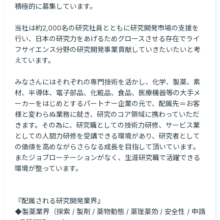
積極的に募集しています。

当社は約2,000名の研究社員とともに研究開発市場の支援を
行い、日本の研究力をあげるためグロースさせる存在でライ
フサイエンス分野の研究開発事業貢献していきたいたいと考
えています。

みなさんにはそれぞれの専門技術を活かし、化学、製薬、素
材、半導体、電子部品、化粧品、食品、医療機器等の大手メ
ーカーをはじめとするパートナー企業の元で、配属先＝お客
様と変わらぬ業務に就き、研究のコア領域に携わっていただ
きます。その為に、研究職としての技術力研修、サービス業
としての人間力研修を受講できる環境があり、研究者として
の価値を高めながらさらなる成長を目指して頂いています。
またジョブローテーションがなく、生涯研究職で活躍できる
環境が整っています。

『配属される研究開発業界』

◆製薬業界（探索 / 製剤 / 薬物動態 / 薬理薬効 / 安全性 / 申請 